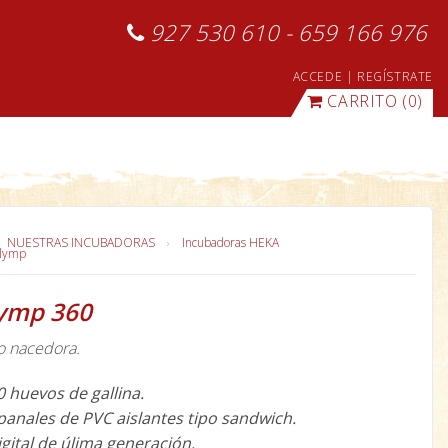
927 530 610 - 659 166 976
ACCEDE
|
REGÍSTRATE
CARRITO
(0)
NUESTRAS INCUBADORAS
Incubadoras HEKA
Olymp
lymp 360
o nacedora.
 huevos de gallina.
panales de PVC aislantes tipo sandwich.
gital de úlima generación.