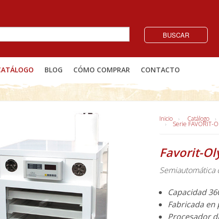
BUSCAR
CATÁLOGO
BLOG
CÓMO COMPRAR
CONTACTO
Inicio
Catálogo
Serie FAVORIT-
Favorit-O
Semiautomática 
Capacidad 360
Fabricada en 
Procesador di