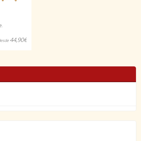
e.
44,90€
desde