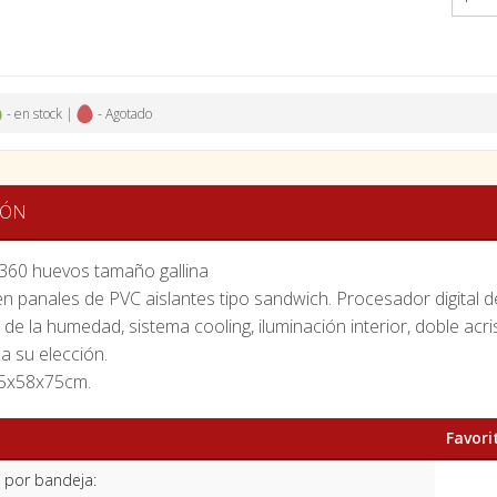
- en stock |
- Agotado
IÓN
360 huevos tamaño gallina
n panales de PVC aislantes tipo sandwich. Procesador digital d
de la humedad, sistema cooling, iluminación interior, doble acris
a su elección.
65x58x75cm.
Favori
 por bandeja: