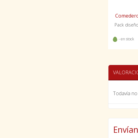
Comedero 
Pack diseñ
- en stock
VALORACI
Todavía no 
Envían