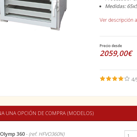
Medidas: 65x
Ver descripción 
Precio desde
2059,00€
4/
NA UNA OPCIÓN DE COMPRA (MODELOS)
-Olymp 360
-
(ref. HFVO360N)