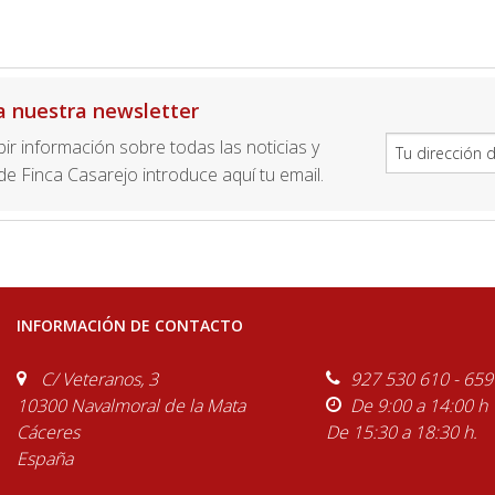
a nuestra newsletter
ibir información sobre todas las noticias y
e Finca Casarejo introduce aquí tu email.
INFORMACIÓN DE CONTACTO
C/ Veteranos, 3
927 530 610 - 659
10300 Navalmoral de la Mata
De 9:00 a 14:00 h
Cáceres
De 15:30 a 18:30 h.
España