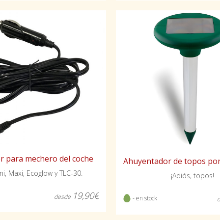
r para mechero del coche
ni, Maxi, Ecoglow y TLC-30.
¡Adiós, topos!
19,90€
desde
- en stock