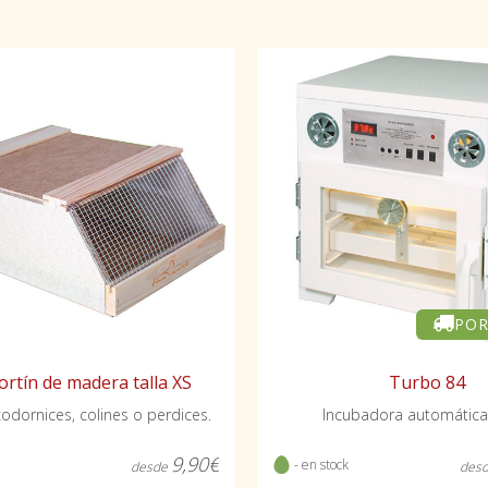
POR
Turbo 84
rtín de madera talla XS
Incubadora automática
codornices, colines o perdices.
9,90€
- en stock
des
desde