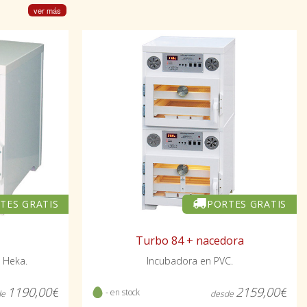
ver más
TES GRATIS
PORTES GRATIS
Turbo 84 + nacedora
 Heka.
Incubadora en PVC.
1190,00€
2159,00€
- en stock
de
desde