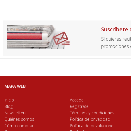
Suscríbete 
Si quieres rec
promociones d
MAPA WEB
Inicio
Accede
Blog
Regístrate
Newsletters
Términos y condiciones
Quiénes somos
Política de privacidad
Cómo comprar
Política de devoluciones