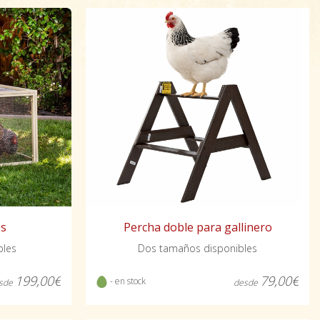
es
Percha doble para gallinero
bles
Dos tamaños disponibles
199,00€
79,00€
- en stock
sde
desde