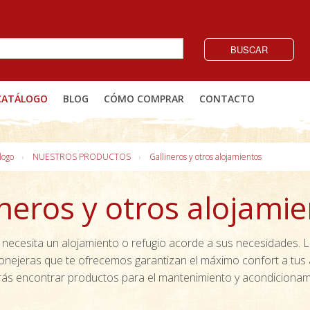
BUSCAR
CATÁLOGO
BLOG
CÓMO COMPRAR
CONTACTO
logo
NUESTROS PRODUCTOS
Gallineros y otros alojamientos
ineros y otros alojami
necesita un alojamiento o refugio acorde a sus necesidades. Lo
onejeras que te ofrecemos garantizan el máximo confort a tus 
ás encontrar productos para el mantenimiento y acondicionam