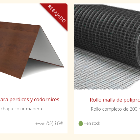
REBAJADO
ara perdices y codornices
Rollo malla de polipr
 chapa color madera.
Rollo completo de 200 
62,10€
- en stock
desde