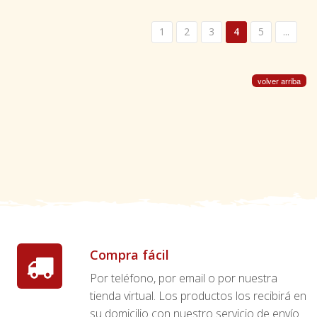
1
2
3
4
5
...
volver arriba
Compra fácil
Por teléfono, por email o por nuestra
tienda virtual. Los productos los recibirá en
su domicilio con nuestro servicio de envío