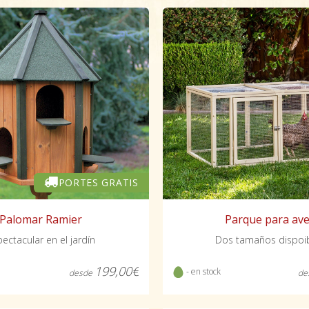
PORTES GRATIS
Parque para av
Palomar Ramier
Dos tamaños dispoi
ectacular en el jardín
199,00€
- en stock
de
desde