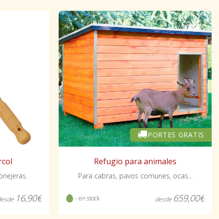
PORTES GRATIS
rcol
Refugio para animales
onejeras.
Para cabras, pavos comunes, ocas...
16,90€
659,00€
- en stock
desde
desde