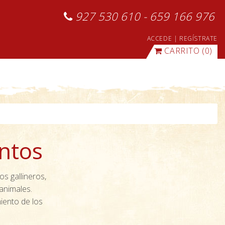
927 530 610 - 659 166 976
ACCEDE
|
REGÍSTRATE
CARRITO
(0)
entos
s gallineros,
animales.
iento de los