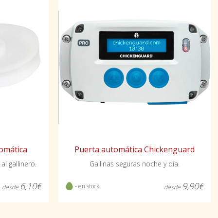
omática
Puerta automática Chickenguard
l gallinero.
Gallinas seguras noche y día.
6,10€
9,90€
- en stock
desde
desde