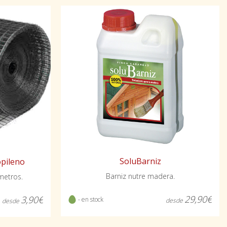
SoluBarniz
opileno
Barniz nutre madera.
metros.
29,90€
3,90€
- en stock
desde
desde