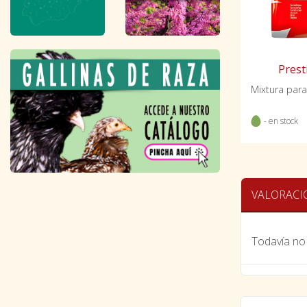
Prest
- en stock
VALORACI
Todavía no 