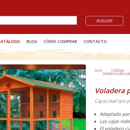
BUSCAR
CATÁLOGO
BLOG
CÓMO COMPRAR
CONTACTO
Inicio
Catálogo
Voladeras para pá
Voladera 
Capacidad seis p
Adaptado par
Las cajas nido
El voladero c