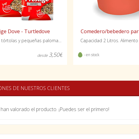
ige Dove - Turtledove
Comedero/bebedero par
Mixtura para tórtolas y pequeñas palomas exóticas
Capacidad 2 Litros. Alimento
3,50€
- en stock
desde
ONES DE NUESTROS CLIENTES
han valorado el producto. ¡Puedes ser el primero!