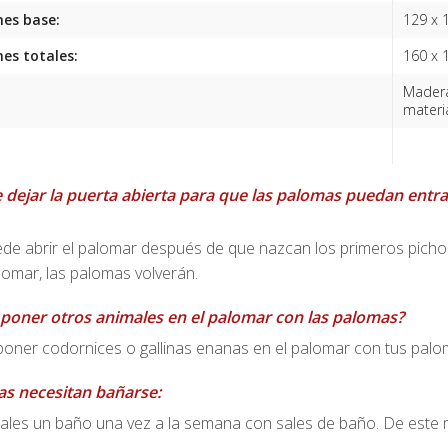
es base:
129 x 
es totales:
160 x 
Madera
materi
e dejar la puerta abierta para que las palomas puedan entrar
ede abrir el palomar después de que nazcan los primeros picho
lomar, las palomas volverán.
poner otros animales en el palomar con las palomas?
poner codornices o gallinas enanas en el palomar con tus palo
s necesitan bañarse:
les un baño una vez a la semana con sales de baño. De este mo