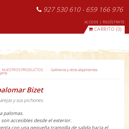
927 530 610 - 659 166 976
ACCEDE
|
REGÍSTRATE
CARRITO
(0)
NUESTROS PRODUCTOS
Gallineros y otros alojamientos
jaros
palomar Bizet
arejas y sus pichones.
a palomas.
 son accesibles desde el exterior.
uenta con una pequeña trampilla de salida hacia el