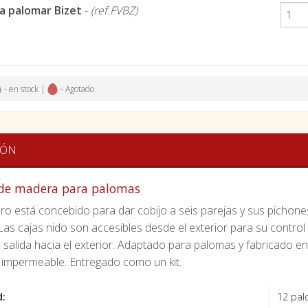
a palomar Bizet
-
(ref.FVBZ)
- en stock |
- Agotado
IÓN
 de madera para palomas
ro está concebido para dar cobijo a seis parejas y sus pichones
Las cajas nido son accesibles desde el exterior para su control
e salida hacia el exterior. Adaptado para palomas y fabricado e
l impermeable. Entregado como un kit.
d:
12 pal