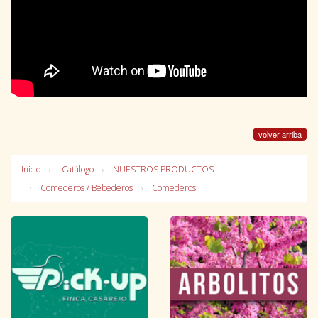
volver arriba
Inicio
Catálogo
NUESTROS PRODUCTOS
Comederos / Bebederos
Comederos