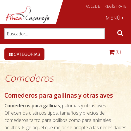
ACCEDE
|
REGÍSTRATE
MENÚ
(0)
CATEGORÍAS
Comederos
Comederos para gallinas y otras aves
Comederos para gallinas
, palomas y otras aves.
Ofrecemos distintos tipos, tamaños y precios de
comederos tanto para pollitos como para animales
adultos. Elige aquel que mejor se adapte a las necesidades