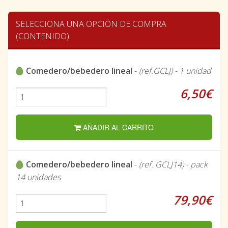
SELECCIONA UNA OPCIÓN DE COMPRA
(CONTENIDO)
Comedero/bebedero lineal
-
(ref.GCLJ) - 1 unidad
6,50€
AÑADIR AL CARRITO
Comedero/bebedero lineal
-
(ref. GCLJ14) - pack
14 unidades
79,90€