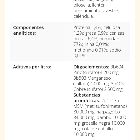
pilosella, llantén,
pensamiento silvestre,
caléndula.
Componentes
Proteína 1,4%; celulosa
analíticos:
1,2%; grasa 0,9%; cenizas
brutas 6,4%; humedad
77%; lisina 0,04%;
metionina 0,01%; sodio
0,01%
Aditivos por litro:
Oligoelementos:
3b604
Zinc (sulfato) 4.200 mg;
3b503 Manganeso
(sulfato) 4.000 mg; 3b405
Cobre (sulfato) 2.500 mg.
Substancias
aromáticas:
2b12175
MSM (metilsulfonilmetano)
80.000 mg; harpagofito
34.000 mg; bambú 10.000
mg; grosella negra 10.000
mg; cola de caballo
10.000 mg.