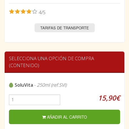
4/5
TARIFAS DE TRANSPORTE
SELECCIONA UNA OPCIÓN DE COMPRA
(CONTENIDO)
SoluVita
-
250ml (ref.SVI)
15,90€
AÑADIR AL CARRITO