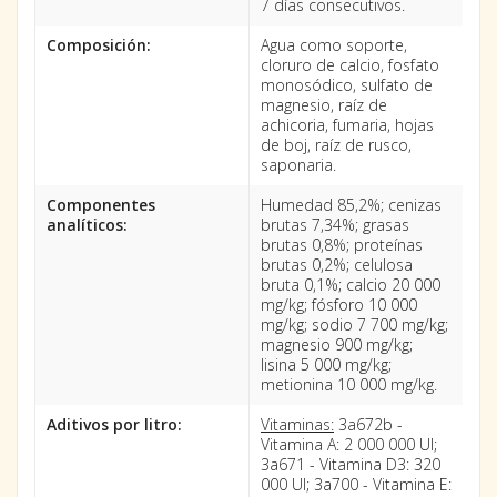
7 días consecutivos.
Composición:
Agua como soporte,
cloruro de calcio, fosfato
monosódico, sulfato de
magnesio, raíz de
achicoria, fumaria, hojas
de boj, raíz de rusco,
saponaria.
Componentes
Humedad 85,2%; cenizas
analíticos:
brutas 7,34%; grasas
brutas 0,8%; proteínas
brutas 0,2%; celulosa
bruta 0,1%; calcio 20 000
mg/kg; fósforo 10 000
mg/kg; sodio 7 700 mg/kg;
magnesio 900 mg/kg;
lisina 5 000 mg/kg;
metionina 10 000 mg/kg.
Aditivos por litro:
Vitaminas:
3a672b -
Vitamina A: 2 000 000 UI;
3a671 - Vitamina D3: 320
000 UI; 3a700 - Vitamina E: