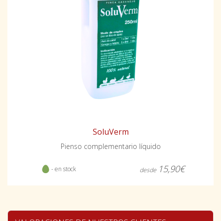
SoluVerm
Pienso complementario líquido
15,90€
- en stock
desde