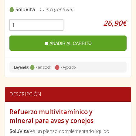
SoluVita
-
1 Litro (ref.SVI5)
26,90€
AÑADIR AL CARRITO
Leyenda:
- en stock |
- Agotado
DESCRIPCIÓN
Refuerzo multivitamínico y
mineral para aves y conejos
SoluVita
es un pienso complementario líquido