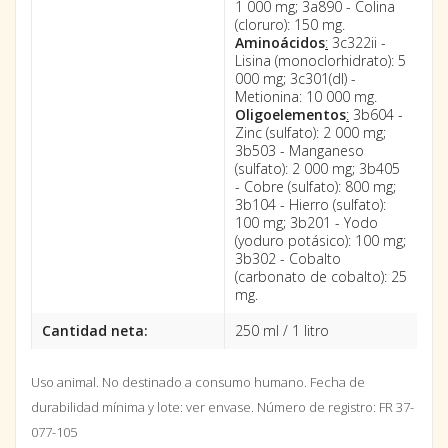
1 000 mg; 3a890 - Colina
(cloruro): 150 mg.
Aminoácidos
:
3c322ii -
Lisina (monoclorhidrato): 5
000 mg; 3c301(dl) -
Metionina: 10 000 mg.
Oligoelementos
:
3b604 -
Zinc (sulfato): 2 000 mg;
3b503 - Manganeso
(sulfato): 2 000 mg; 3b405
- Cobre (sulfato): 800 mg;
3b104 - Hierro (sulfato):
100 mg; 3b201 - Yodo
(yoduro potásico): 100 mg;
3b302 - Cobalto
(carbonato de cobalto): 25
mg.
Cantidad neta:
250 ml / 1 litro
Uso animal. No destinado a consumo humano.
Fecha de
durabilidad mínima y lote: ver envase.
Número de registro: FR 37-
077-105