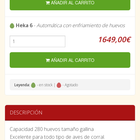
AÑADIR AL CARRITO
Heka 6
-
Automática con enfriamiento de huevos
1649,00€
AÑADIR AL CARRITO
Leyenda:
- en stock |
- Agotado
DESCRIPCIÓN
Capacidad 280 huevos tamaño gallina
Excelente para todo tipo de aves de corral.