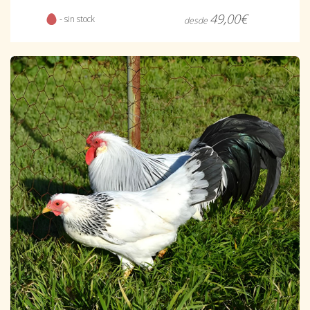
49,00€
- sin stock
desde