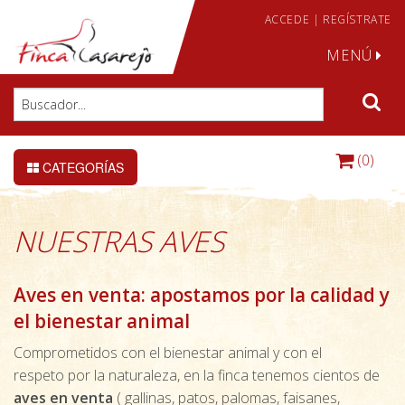
ACCEDE
|
REGÍSTRATE
MENÚ
(0)
CATEGORÍAS
NUESTRAS AVES
Aves en venta: apostamos por la calidad y
el bienestar animal
Comprometidos con el bienestar animal y con el
respeto por la naturaleza, en la finca tenemos cientos de
aves
en venta
( gallinas, patos, palomas, faisanes,