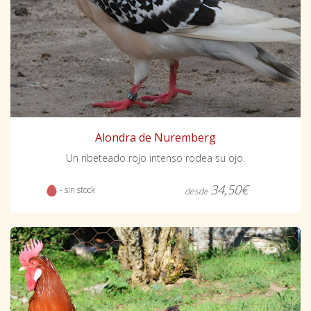
Alondra de Nuremberg
Un ribeteado rojo intenso rodea su ojo.
34,50€
- sin stock
desde