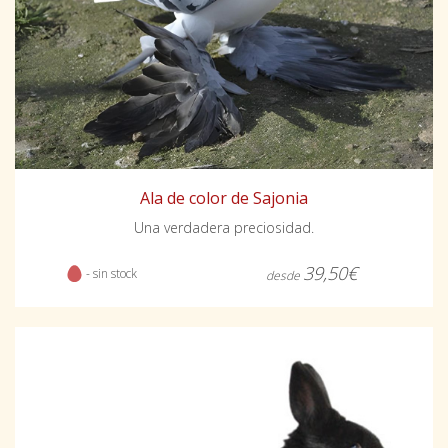
Ala de color de Sajonia
Una verdadera preciosidad.
39,50€
- sin stock
desde