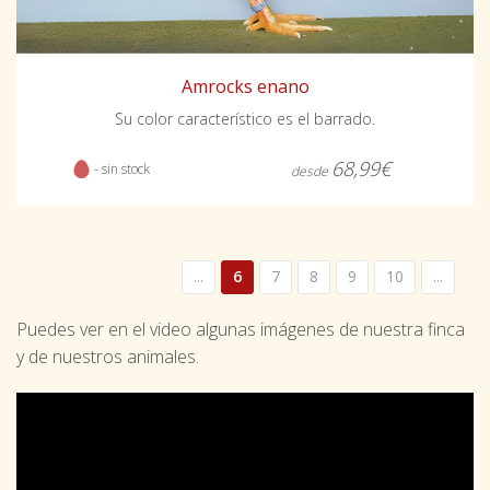
Amrocks enano
Su color característico es el barrado.
68,99€
- sin stock
desde
...
6
7
8
9
10
...
Puedes ver en el video algunas imágenes de nuestra finca
y de nuestros animales.