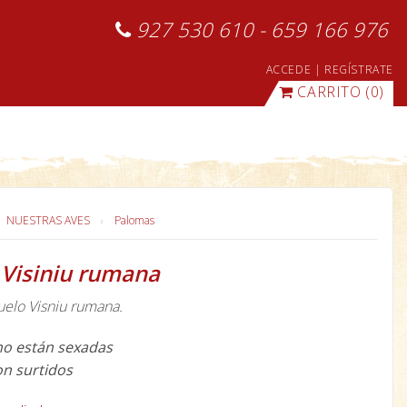
927 530 610 - 659 166 976
ACCEDE
|
REGÍSTRATE
CARRITO
(0)
NUESTRAS AVES
Palomas
 Visiniu rumana
uelo Visniu rumana.
no están sexadas
on surtidos