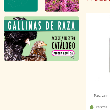
Para admi
- en stock