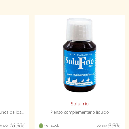
SoluFrío
Mentolado y eucalipto son algunos de los aromas que desprende
Pienso complementario líquido
16,90€
9,90€
- en stock
desde
desde