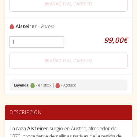
AÑADIR AL CARRITO
Alsteirer
-
Pareja
99,00€
AÑADIR AL CARRITO
Leyenda:
- en stock |
- Agotado
DESCRIPCIÓN
La raza
Alsteirer
surgió en Austria, alrededor de
1870, procedente de gallinas nativas de la región de