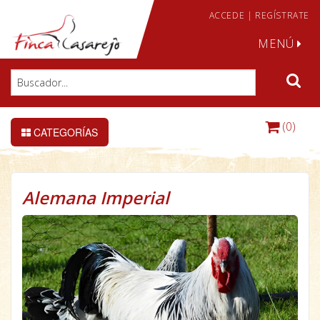
ACCEDE
|
REGÍSTRATE
MENÚ
(0)
CATEGORÍAS
Alemana Imperial