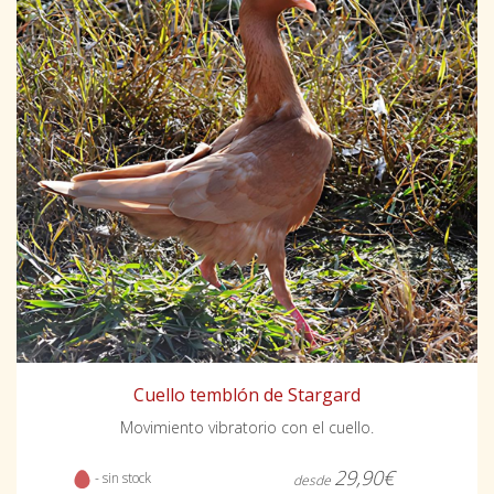
Cuello temblón de Stargard
Movimiento vibratorio con el cuello.
29,90€
- sin stock
desde