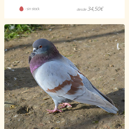
34,50€
- sin stock
desde