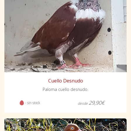
Cuello Desnudo
Paloma cuello desnudo.
29,90€
- sin stock
desde