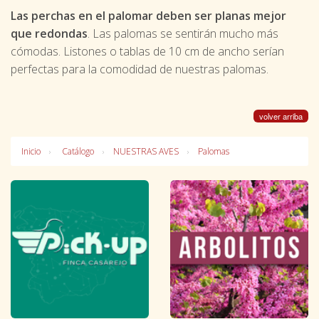
Las perchas en el palomar deben ser planas mejor
que redondas
. Las palomas se sentirán mucho más
cómodas. Listones o tablas de 10 cm de ancho serían
perfectas para la comodidad de nuestras palomas.
volver arriba
Inicio
Catálogo
NUESTRAS AVES
Palomas