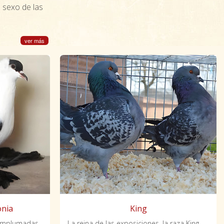
 sexo de las
ver más
onia
King
emplumadas.
La reina de las exposiciones, la raza King es fácilmente identificable.