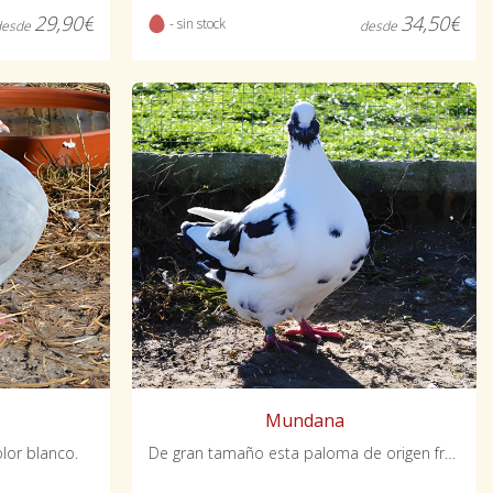
29,90€
34,50€
- sin stock
desde
desde
Mundana
lor blanco.
De gran tamaño esta paloma de origen francés es muy popular hoy en día.