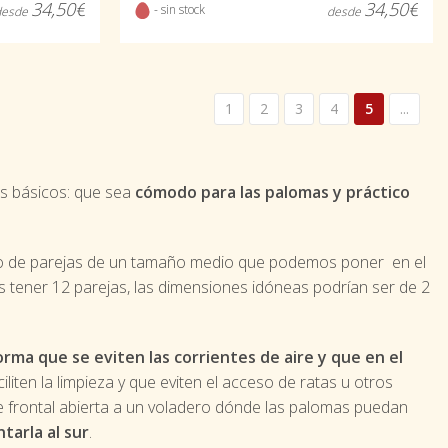
34,50€
34,50€
- sin stock
desde
desde
1
2
3
4
5
...
os básicos: que sea
cómodo para las palomas y práctico
o de parejas de un tamaño medio que podemos poner en el
 tener 12 parejas, las dimensiones idóneas podrían ser de 2
orma que se eviten las corrientes de aire y que en el
iliten la limpieza y que eviten el acceso de ratas u otros
 frontal abierta a un voladero dónde las palomas puedan
tarla al sur
.