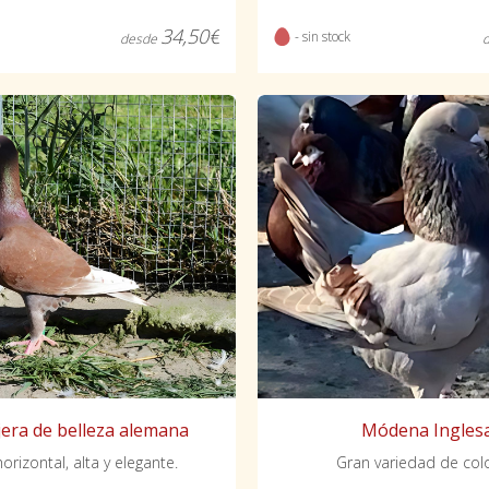
34,50€
- sin stock
desde
era de belleza alemana
Módena Ingles
orizontal, alta y elegante.
Gran variedad de col