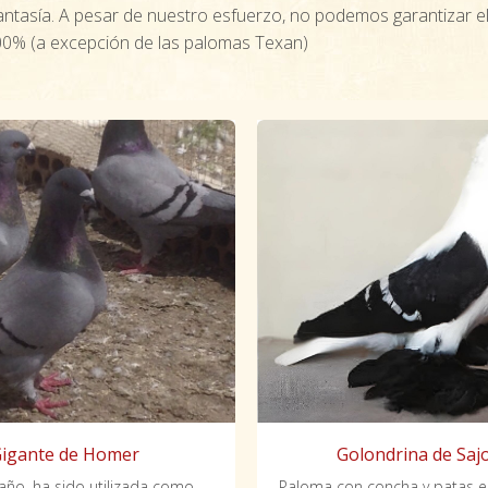
ntasía. A pesar de nuestro esfuerzo, no podemos garantizar el
00% (a excepción de las palomas Texan)
igante de Homer
Golondrina de Saj
De gran tamaño, ha sido utilizada como productora de carne a lo largo de los años.
Paloma con concha y patas 