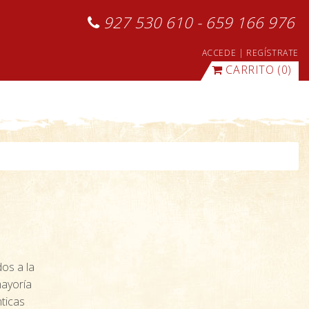
927 530 610 - 659 166 976
ACCEDE
|
REGÍSTRATE
CARRITO
(0)
dos a la
mayoría
ticas