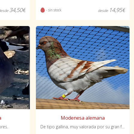
14,95€
34,50€
- sin stock
desde
desde
a
Modenesa alemana
ores.
De tipo gallina, muy valorada por su gran fertilidad.