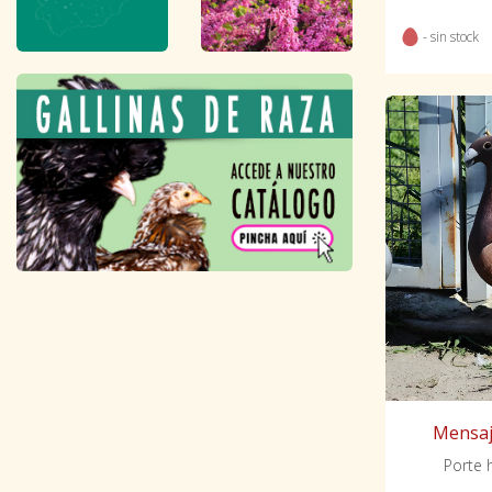
- sin stock
Mensaj
Porte h