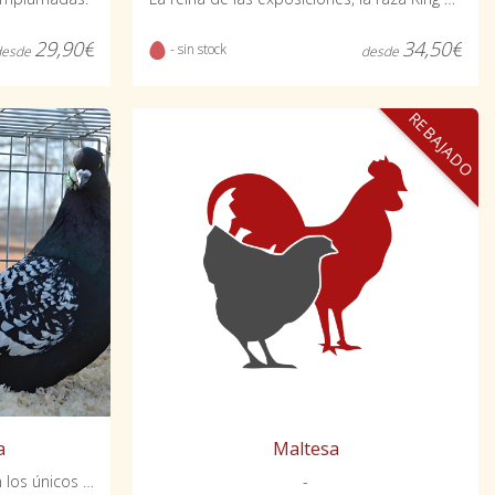
29,90€
34,50€
- sin stock
desde
desde
REBAJADO
Maltesa
a
-
Barras o escamas blancas son los únicos diseños hoy en día homologados en esta raza.