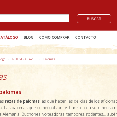
BUSCAR
CATÁLOGO
BLOG
CÓMO COMPRAR
CONTACTO
logo
NUESTRAS AVES
Palomas
as
 palomas
las
razas de palomas
las que hacen las delicias de los aficiona
ra. Las palomas que comercializamos han sido en su inmensa 
e Alemania. Buchones, volteadoras, tambores, rodantes… autén