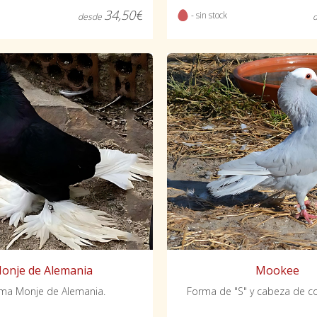
34,50€
- sin stock
desde
onje de Alemania
Mookee
ma Monje de Alemania.
Forma de "S" y cabeza de co