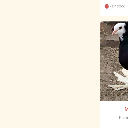
- sin stock
M
Palo