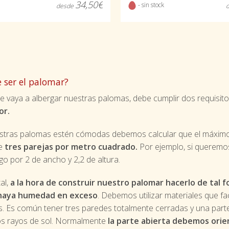
34,50€
- sin stock
desde
 ser el palomar?
e vaya a albergar nuestras palomas, debe cumplir dos requisit
or.
stras palomas estén cómodas debemos calcular que el máxim
de
tres parejas por metro cuadrado.
Por ejemplo, si queremos
go por 2 de ancho y 2,2 de altura.
al,
a la hora de construir nuestro palomar hacerlo de tal f
haya humedad en exceso
. Debemos utilizar materiales que fac
 Es común tener tres paredes totalmente cerradas y una parte
los rayos de sol. Normalmente
la parte abierta debemos orien