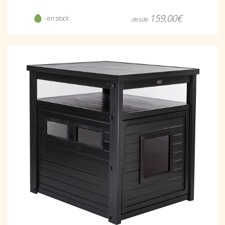
159,00€
- en stock
desde