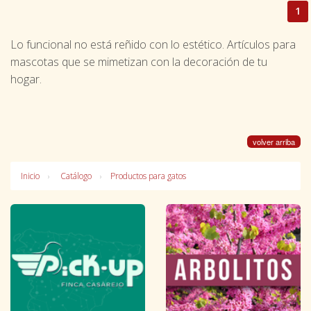
1
Lo funcional no está reñido con lo estético. Artículos para
mascotas que se mimetizan con la decoración de tu
hogar.
volver arriba
Inicio
Catálogo
Productos para gatos