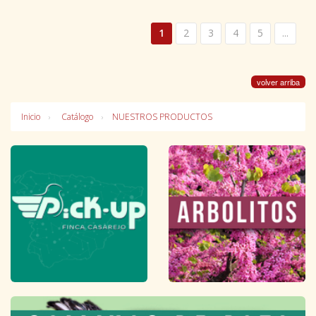
1
2
3
4
5
...
volver arriba
Inicio
Catálogo
NUESTROS PRODUCTOS