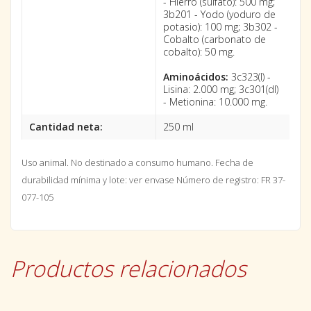
- Hierro (sulfato): 500 mg;
3b201 - Yodo (yoduro de
potasio): 100 mg; 3b302 -
Cobalto (carbonato de
cobalto): 50 mg.
Aminoácidos:
3c323(l) -
Lisina: 2.000 mg; 3c301(dl)
- Metionina: 10.000 mg.
Cantidad neta:
250 ml
Uso animal. No destinado a consumo humano.
Fecha de
durabilidad mínima y lote: ver envase
Número de registro: FR 37-
077-105
Productos relacionados