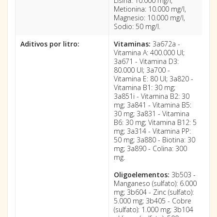
Lisina: 10.000 mg/l,
Metionina: 10.000 mg/l,
Magnesio: 10.000 mg/l,
Sodio: 50 mg/l.
Aditivos por litro:
Vitaminas:
3a672a -
Vitamina A: 400.000 UI;
3a671 - Vitamina D3:
80.000 UI; 3a700 -
Vitamina E: 80 UI; 3a820 -
Vitamina B1: 30 mg;
3a851i - Vitamina B2: 30
mg; 3a841 - Vitamina B5:
30 mg; 3a831 - Vitamina
B6: 30 mg; Vitamina B12: 5
mg; 3a314 - Vitamina PP:
50 mg; 3a880 - Biotina: 30
mg; 3a890 - Colina: 300
mg.
Oligoelementos:
3b503 -
Manganeso (sulfato): 6.000
mg; 3b604 - Zinc (sulfato):
5.000 mg; 3b405 - Cobre
(sulfato): 1.000 mg; 3b104