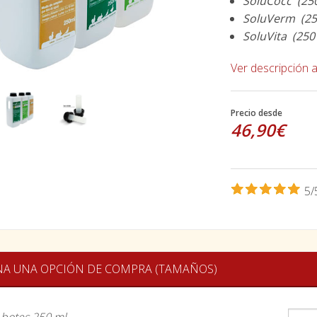
SoluCocc (250 
SoluVerm (250 
SoluVita (250 
Ver descripción 
Precio desde
46,90€
5/
NA UNA OPCIÓN DE COMPRA (TAMAÑOS)