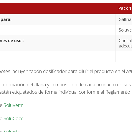
Pack 1
 para:
Gallina
SoluVe
nes de uso::
Consul
adecua
otes incluyen tapón dosificador para diluir el producto en el a
 información detallada y composición de cada producto en sus 
están etiquetados de forma individual conforme al Reglamento 
de
SoluVerm
de
SoluCocc
de
SoluVita