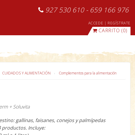
927 530 610 - 659 166 976
ACCEDE
|
REGÍSTRATE
CARRITO
(0)
CUIDADOS Y ALIMENTACIÓN
Complementos para la alimentación
erm + Soluvita
stino: gallinas, faisanes, conejos y palmípedas
3 productos. Incluye: