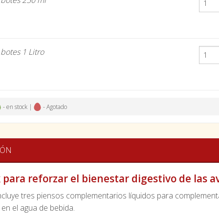
-
botes 250 ml
-
botes 1 Litro
- en stock |
- Agotado
IÓN
para reforzar el bienestar digestivo de las a
ncluye tres piensos complementarios líquidos para complementar 
 en el agua de bebida.