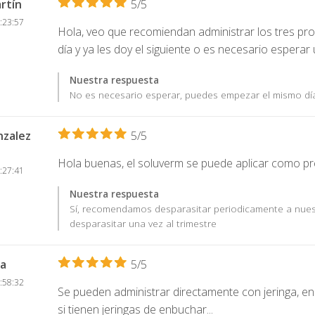
rtín
5/5
:23:57
Hola, veo que recomiendan administrar los tres p
día y ya les doy el siguiente o es necesario esperar 
Nuestra respuesta
No es necesario esperar, puedes empezar el mismo día
nzalez
5/5
Hola buenas, el soluverm se puede aplicar como pr
:27:41
Nuestra respuesta
Sí, recomendamos desparasitar periodicamente a nuest
desparasitar una vez al trimestre
a
5/5
:58:32
Se pueden administrar directamente con jeringa, en
si tienen jeringas de enbuchar...