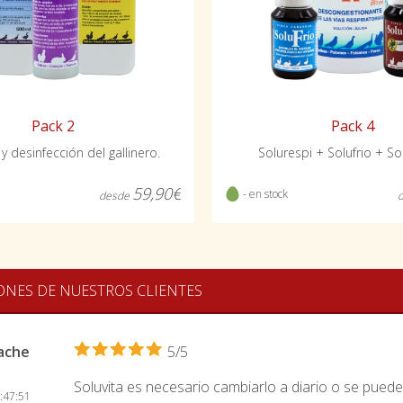
Pack 2
Pack 4
y desinfección del gallinero.
Solurespi + Solufrio + So
59,90€
- en stock
desde
ONES DE NUESTROS CLIENTES
lache
5/5
Soluvita es necesario cambiarlo a diario o se puede
:47:51