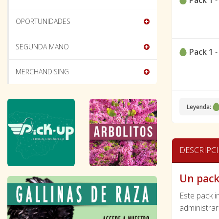
Pack 1
OPORTUNIDADES
SEGUNDA MANO
Pack 1
MERCHANDISING
Leyenda:
DESCRIPC
Un pack 
Este pack i
administrar