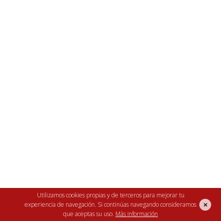
Utilizamos cookies propias y de terceros para mejorar tu
×
experiencia de navegación. Si continúas navegando consideramos
que aceptas su uso.
Más información