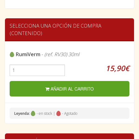
SELECCIONA UNA OPCIÓN DE COMPRA
(CONTENIDO)
RumiVerm
-
(ref. RV30) 30ml
15,90€
AÑADIR AL CARRITO
Leyenda:
- en stock |
- Agotado