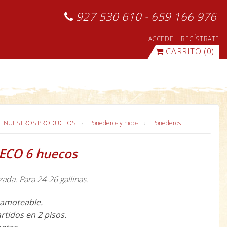
927 530 610 - 659 166 976
ACCEDE
|
REGÍSTRATE
CARRITO
(0)
NUESTROS PRODUCTOS
Ponederos y nidos
Ponederos
ECO 6 huecos
ada. Para 24-26 gallinas.
amoteable.
rtidos en 2 pisos.