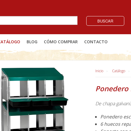
BUSCAR
CATÁLOGO
BLOG
CÓMO COMPRAR
CONTACTO
Inicio
Catálogo
Ponedero 
De chapa galvaniz
Ponedero esc
6 huecos repa