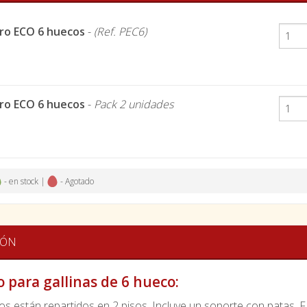
ro ECO 6 huecos
-
(Ref. PEC6)
ro ECO 6 huecos
-
Pack 2 unidades
- en stock |
- Agotado
IÓN
 para gallinas de 6 hueco:
s están repartidos en 2 pisos. Incluye un soporte con patas. F