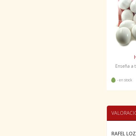
Enseña a t
- en stock
VALORACI
RAFEL LO