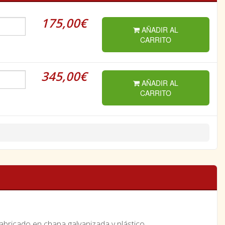
175,00€
AÑADIR AL
CARRITO
345,00€
AÑADIR AL
CARRITO
abricado en chapa galvanizada y plástico.