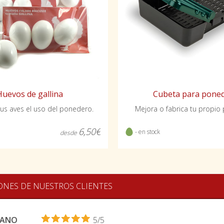
Huevos de gallina
Cubeta para pone
us aves el uso del ponedero.
Mejora o fabrica tu propio
6,50€
- en stock
desde
ONES DE NUESTROS CLIENTES
ZANO
5/5