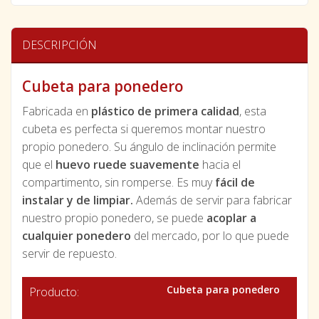
DESCRIPCIÓN
Cubeta para ponedero
Fabricada en
plástico de primera calidad
, esta
cubeta es perfecta si queremos montar nuestro
propio ponedero. Su ángulo de inclinación permite
que el
huevo ruede suavemente
hacia el
compartimento, sin romperse. Es muy
fácil de
instalar y de limpiar.
Además de servir para fabricar
nuestro propio ponedero, se puede
acoplar a
cualquier ponedero
del mercado, por lo que puede
servir de repuesto.
Cubeta para ponedero
Producto: