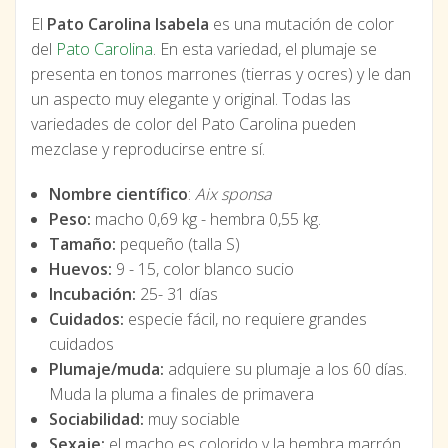
El
Pato Carolina Isabela
es una mutación de color
del
Pato Carolina
. En esta variedad, el plumaje se
presenta en tonos marrones (tierras y ocres) y le dan
un aspecto muy elegante y original. Todas las
variedades de color del Pato Carolina pueden
mezclase y reproducirse entre sí.
Nombre científico
:
Aix sponsa
Peso:
macho 0,69 kg - hembra 0,55 kg.
Tamaño:
pequeño (talla S)
Huevos:
9 - 15, color blanco sucio
Incubación:
25- 31 días
Cuidados:
especie fácil, no requiere grandes
cuidados
Plumaje/muda:
adquiere su plumaje a los 60 días.
Muda la pluma a finales de primavera
Sociabilidad:
muy sociable
Sexaje:
el macho es colorido y la hembra marrón.