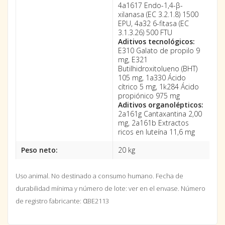
4a1617 Endo-1,4-β-
xilanasa (EC 3.2.1.8) 1500
EPU, 4a32 6-fitasa (EC
3.1.3.26) 500 FTU
Aditivos tecnológicos:
E310 Galato de propilo 9
mg, E321
Butilhidroxitolueno (BHT)
105 mg, 1a330 Ácido
cítrico 5 mg, 1k284 Ácido
propiónico 975 mg
Aditivos organolépticos:
2a161g Cantaxantina 2,00
mg, 2a161b Extractos
ricos en luteína 11,6 mg
Peso neto:
20 kg
Uso animal. No destinado a consumo humano.
Fecha de
durabilidad mínima y número de lote: ver en el envase. Número
α
de registro fabricante:
BE2113