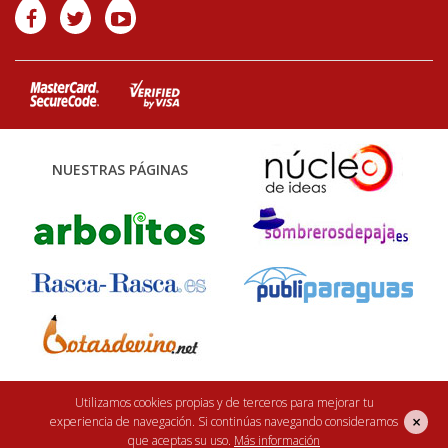
NUESTRAS PÁGINAS
Finca Casarejo 2026. Núcleo Zoológico: 122CC0001. Desarrollo web:
efe6
Utilizamos cookies propias y de terceros para mejorar tu
×
experiencia de navegación. Si continúas navegando consideramos
<Rebuilding ideas/>
que aceptas su uso.
Más información