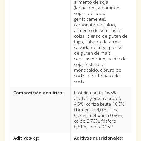
alimento de soja
(fabricados a partir de
soja modificada
genéticamente),
carbonato de calcio,
alimento de semillas de
colza, pienso de gluten de
trigo, salvado de arroz,
salvado de trigo, pienso
de gluten de maíz,
semillas de lino, aceite de
soja, fosfato de
monocalcio, cloruro de
sodio, bicarbonato de
sodio
Composición analítica:
Proteína bruta 16,5%,
aceites y grasas brutos
4,5%, ceniza bruta 10,0%,
fibra bruta 4,0%, lisina
0,74%, metionina 0,36%,
calcio 2,70%, fósforo
0,61%, sodio 0,15%
Aditivos/kg:
Aditivos nutricionales: