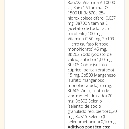
3a672a Vitamina A 10000
UI, 3a671 Vitamina D3
1500 UI, 3a670a 25-
hidroxicolecalciferol 0,037
mg, 3a700 Vitamina E
(acetato de todo-rac-α-
tocoferilo) 100 mg,
Vitamina C 50 mg, 3b103
Hierro (sulfato ferroso,
monohidrato) 45 mg,
3b202 Yodo (yodato de
calcio, anhidro) 1,00 mg,
3b405 Cobre (sulfato
cúprico, pentahidratado)
15 mg, 3b503 Manganeso
(sulfato manganoso
monohidratado) 75 mg,
3b605 Zinc (sulfato de
zinc monohidratado) 70
mg, 3b802 Selenio
(selenito de sodio
granulado recubierto) 0,20
mg, 3b815 Selenio (L-
selenometionina) 0,10 mg
Aditivos zootécnicos: