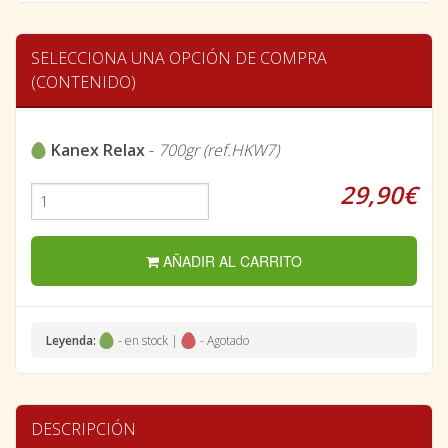
SELECCIONA UNA OPCIÓN DE COMPRA
(CONTENIDO)
Kanex Relax
-
700gr (ref.HKW7)
29,90€
AÑADIR AL CARRITO
Leyenda:
- en stock |
- Agotado
DESCRIPCIÓN