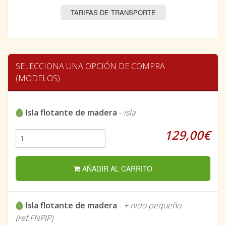
TARIFAS DE TRANSPORTE
SELECCIONA UNA OPCIÓN DE COMPRA
(MODELOS)
Isla flotante de madera
-
isla
129,00€
AÑADIR AL CARRITO
Isla flotante de madera
-
+ nido pequeño
(ref.FNPIP)