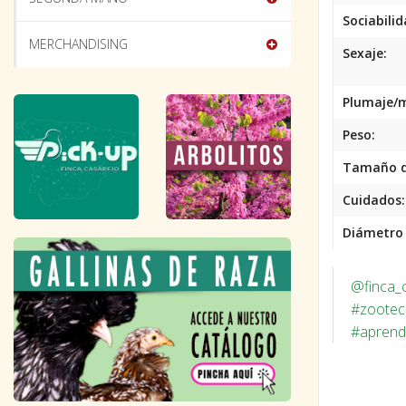
Sociabilid
MERCHANDISING
Sexaje:
Plumaje/
Peso:
Tamaño d
Cuidados:
Diámetro d
@finca_
#zootec
#aprend