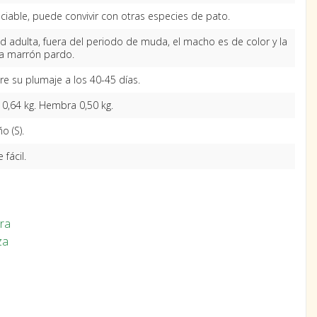
ciable, puede convivir con otras especies de pato.
d adulta, fuera del periodo de muda, el macho es de color y la
 marrón pardo.
re su plumaje a los 40-45 días.
0,64 kg. Hembra 0,50 kg.
o (S).
 fácil.
ura
za