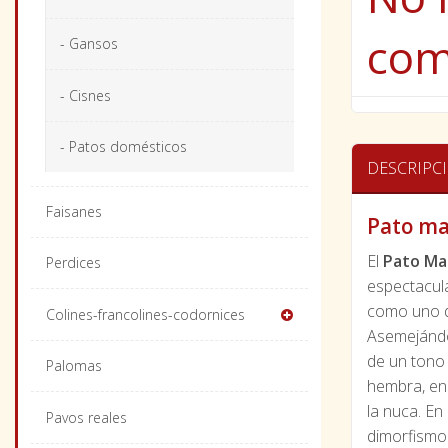
com
- Gansos
- Cisnes
- Patos domésticos
DESCRIPC
Faisanes
Pato ma
El
Pato Man
Perdices
espectacula
como uno de
Colines-francolines-codornices
Asemejándos
de un tono 
Palomas
hembra, en 
la nuca. E
Pavos reales
dimorfismo 