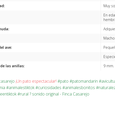
ad:
Muy so
En eda
hembra
muda:
Adquie
Macho 
el ave:
Pequeñ
Especie
e las anillas:
9 mm.
casarejo
¡Un pato espectacular!
#pato
#patomandarin
#avicult
nia
#animalestiktok
#curiosidades
#animalesbonitos
#naturale
eentiktok
#rural
? sonido original - Finca Casarejo