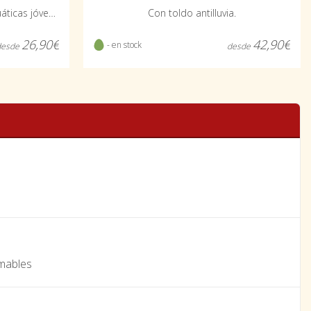
Comida flotante para aves acuáticas jóvenes.
Con toldo antilluvia.
26,90€
42,90€
- en stock
desde
desde
mables