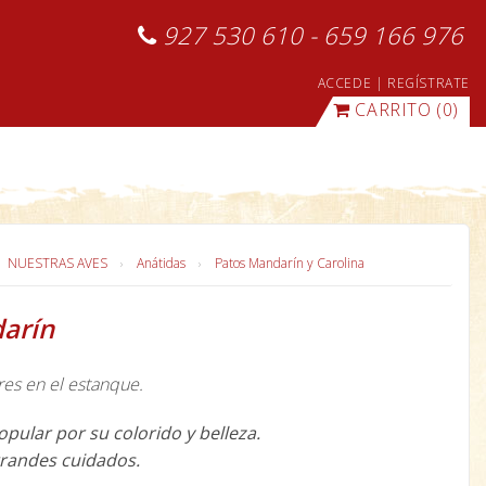
927 530 610 - 659 166 976
ACCEDE
|
REGÍSTRATE
CARRITO
(0)
NUESTRAS AVES
Anátidas
Patos Mandarín y Carolina
arín
res en el estanque.
opular por su colorido y belleza.
grandes cuidados.