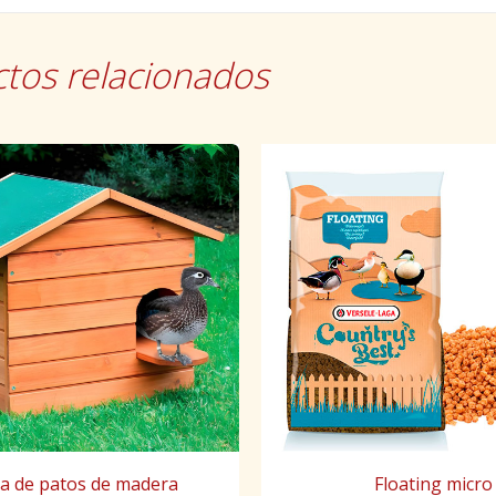
tos relacionados
Floating micro
a de patos de madera