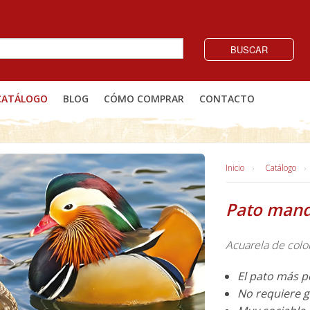
BUSCAR
CATÁLOGO
BLOG
CÓMO COMPRAR
CONTACTO
Inicio
Catálogo
Pato mand
Acuarela de colo
El pato más p
No requiere 