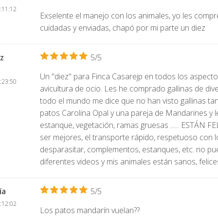
:11:12
Exselente el manejo con los animales, yo les compre
cuidadas y enviadas, chapó por mi parte un diez
z
5/5
Un "diez" para Finca Casarejp en todos los aspecto
:23:50
avicultura de ocio. Les he comprado gallinas de dive
todo el mundo me dice que no han visto gallinas t
patos Carolina Opal y una pareja de Mandarines y l
estanque, vegetación, ramas gruesas ...... ESTÁN F
ser mejores, el transporte rápido, respetuoso con l
desparasitar, complementos, estanques, etc. no pu
diferentes videos y mis animales están sanos, fe
ía
5/5
:12:02
Los patos mandarín vuelan??