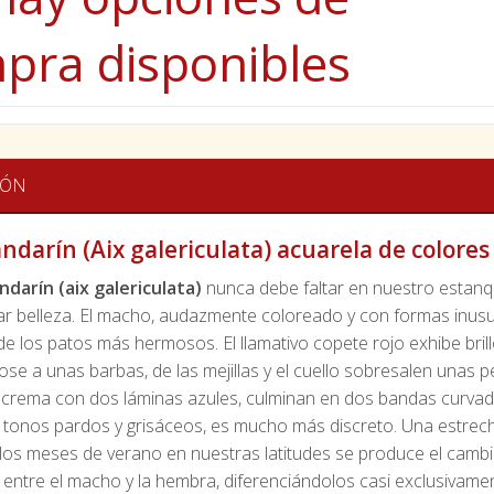
pra disponibles
IÓN
ndarín (Aix galericulata) acuarela de colore
darín (aix galericulata)
nunca debe faltar en nuestro estanqu
r belleza. El macho, audazmente coloreado y con formas inusua
 los patos más hermosos. El llamativo copete rojo exhibe brill
e a unas barbas, de las mejillas y el cuello sobresalen unas pec
crema con dos láminas azules, culminan en dos bandas curvadas
tonos pardos y grisáceos, es mucho más discreto. Una estrecha
n los meses de verano en nuestras latitudes se produce el cam
entre el macho y la hembra, diferenciándolos casi exclusivamente