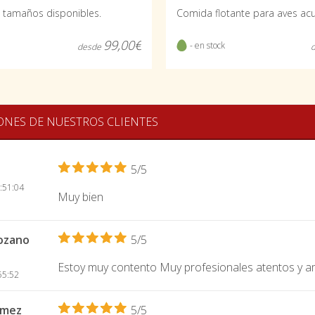
 tamaños disponibles.
99,00€
- en stock
desde
ONES DE NUESTROS CLIENTES
5/5
:51:04
Muy bien
tozano
5/5
Estoy muy contento Muy profesionales atentos y a
55:52
omez
5/5