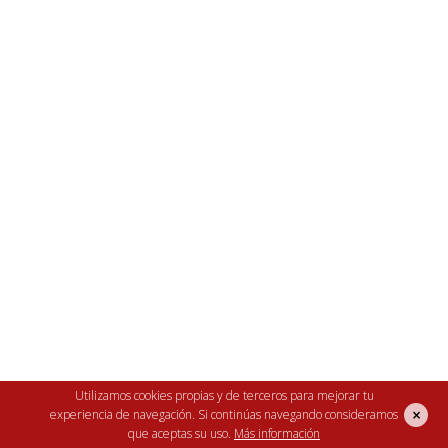
Utilizamos cookies propias y de terceros para mejorar tu
×
experiencia de navegación. Si continúas navegando consideramos
que aceptas su uso.
Más información