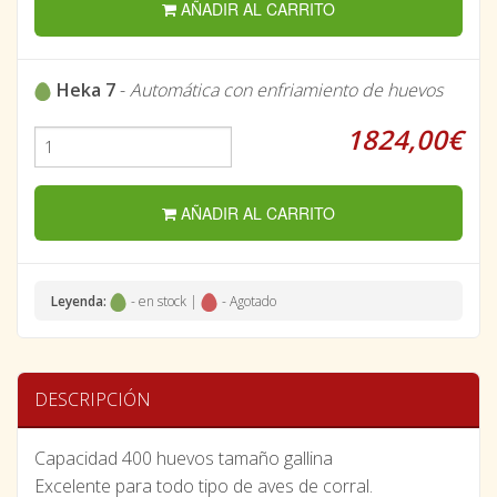
AÑADIR AL CARRITO
Heka 7
-
Automática con enfriamiento de huevos
1824,00€
AÑADIR AL CARRITO
Leyenda:
- en stock |
- Agotado
DESCRIPCIÓN
Capacidad 400 huevos tamaño gallina
Excelente para todo tipo de aves de corral.