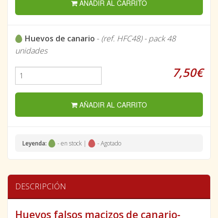
AÑADIR AL CARRITO
Huevos de canario
-
(ref. HFC48) - pack 48
unidades
7,50€
AÑADIR AL CARRITO
Leyenda:
- en stock |
- Agotado
DESCRIPCIÓN
Huevos falsos macizos de canario-