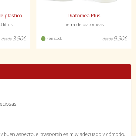
e plástico
Diatomea Plus
0 litros
Tierra de diatomeas
3,90€
9,90€
- en stock
desde
desde
eciosas.
uy buen aspecto, el trasportín es muy adecuado y cómodo,