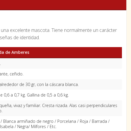
s una excelente mascota. Tiene normalmente un carácter
señas de identidad.
da de Amberes
.
nte, ceñido.
alrededor de 30 gr, con la cáscara blanca.
e 0,6 a 0,7 kg. Gallina de 0,5 a 0,6 kg.
ueña, vivaz y familiar. Cresta rizada. Alas casi perpendiculares
o.
 / Blanca armiñado de negro / Porcelana / Roja / Barrada /
 Isabela / Negra/ Milfores / Etc.