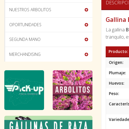
DESCRIPC
NUESTROS ARBOLITOS
Gallina
OPORTUNIDADES
La gallina
B
tranquilo, 
SEGUNDA MANO
Producto:
MERCHANDISING
Origen:
Plumaje:
Huevos:
Peso:
Caracterís
Variedade