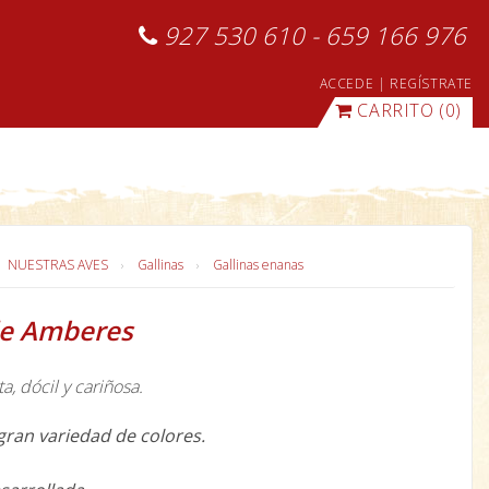
927 530 610 - 659 166 976
ACCEDE
|
REGÍSTRATE
CARRITO
(0)
NUESTRAS AVES
Gallinas
Gallinas enanas
e Amberes
, dócil y cariñosa.
gran variedad de colores.