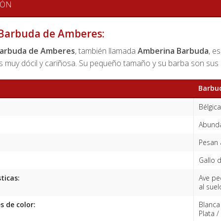
IÓN
 Barbuda de Amberes:
arbuda de Amberes
, también llamada
Amberina Barbuda
, e
es muy dócil y cariñosa. Su pequeño tamaño y su barba son sus 
Barbu
Bélgica
Abunda
Pesan 
Gallo d
ticas:
Ave peq
al suel
s de color:
Blanca
Plata /