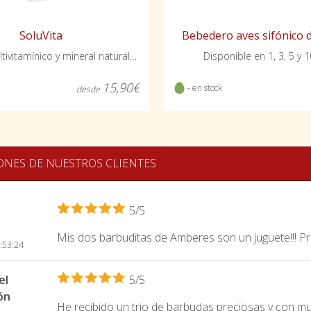
SoluVita
Bebedero aves sifónico d
Refuerzo multivitamínico y mineral natural para aves y conejos
Disponible en 1, 3, 5 y 1
15,90€
- en stock
desde
ONES DE NUESTROS CLIENTES
5/5
Mis dos barbuditas de Amberes son un juguete!!! Pr
:53:24
el
5/5
ón
He recibido un trio de barbudas preciosas y con m