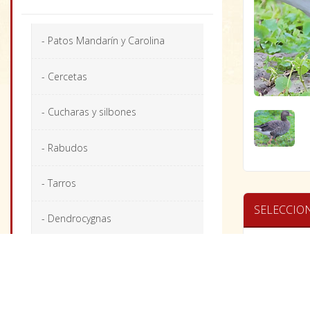
- Patos Mandarín y Carolina
- Cercetas
- Cucharas y silbones
- Rabudos
- Tarros
SELECCIO
- Dendrocygnas
- Buceadores
Ansar c
- Ánades