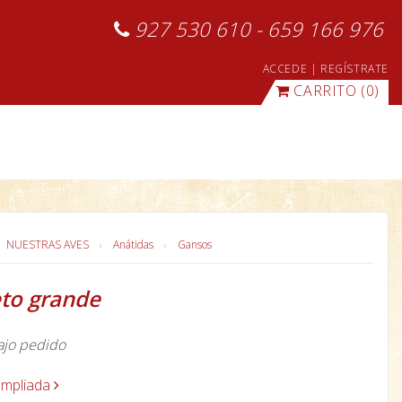
927 530 610 - 659 166 976
ACCEDE
|
REGÍSTRATE
CARRITO
(0)
NUESTRAS AVES
Anátidas
Gansos
eto grande
ajo pedido
ampliada