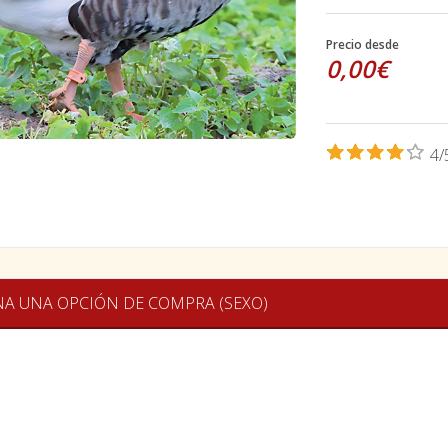
Precio desde
0,00€
4/
NA UNA OPCIÓN DE COMPRA (SEXO)
areto grande
-
.