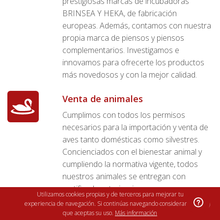
prestigiosas marcas de incubadoras
BRINSEA Y HEKA, de fabricación
europeas. Además, contamos con nuestra
propia marca de piensos y piensos
complementarios. Investigamos e
innovamos para ofrecerte los productos
más novedosos y con la mejor calidad.
Venta de animales
Cumplimos con todos los permisos
necesarios para la importación y venta de
aves tanto domésticas como silvestres.
Concienciados con el bienestar animal y
cumpliendo la normativa vigente, todos
nuestros animales se entregan con
certificado veterinario.
Utilizamos cookies propias y de terceros para mejorar tu
×
experiencia de navegación. Si continúas navegando consideramos
Compra fácil
que aceptas su uso.
Más información