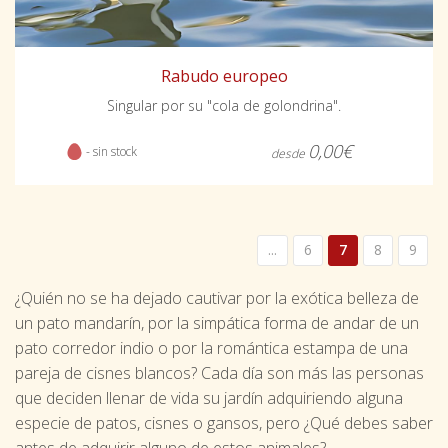
Rabudo europeo
Singular por su "cola de golondrina".
0,00€
- sin stock
desde
...
6
7
8
9
¿Quién no se ha dejado cautivar por la exótica belleza de
un pato mandarín, por la simpática forma de andar de un
pato corredor indio o por la romántica estampa de una
pareja de cisnes blancos? Cada día son más las personas
que deciden llenar de vida su jardín adquiriendo alguna
especie de patos, cisnes o gansos, pero ¿Qué debes saber
antes de adquirir alguno de estos animales?