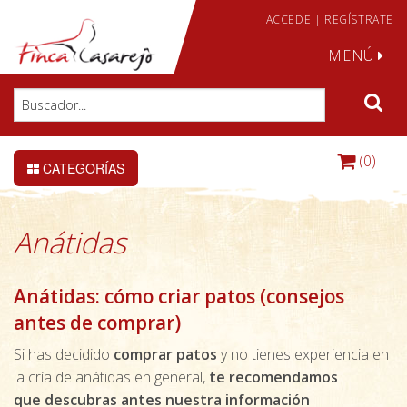
ACCEDE
|
REGÍSTRATE
MENÚ
(0)
CATEGORÍAS
Anátidas
Anátidas: cómo criar patos (consejos
antes de comprar)
Si has decidido
comprar patos
y no tienes experiencia en
la cría de anátidas en general,
te recomendamos
que descubras antes nuestra información