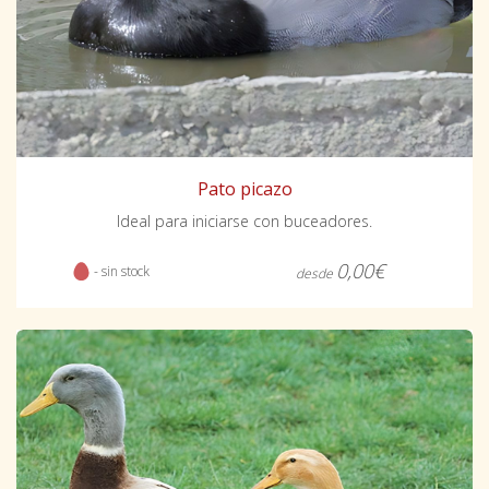
Pato picazo
Ideal para iniciarse con buceadores.
0,00€
- sin stock
desde