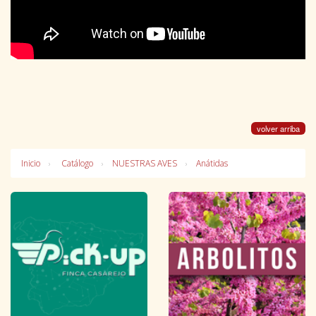
volver arriba
Inicio
Catálogo
NUESTRAS AVES
Anátidas