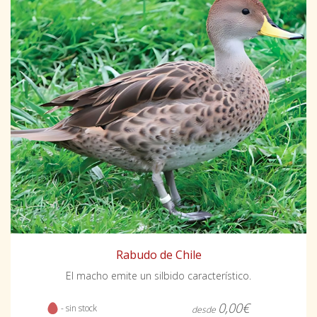
Rabudo de Chile
El macho emite un silbido característico.
0,00€
- sin stock
desde