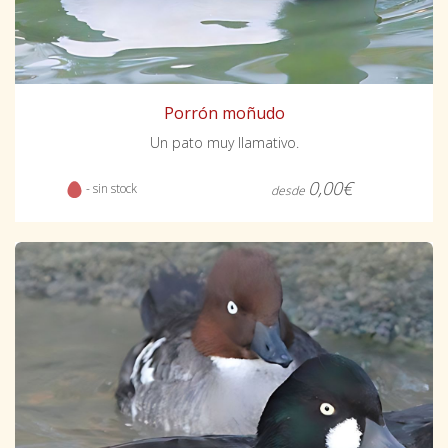
Porrón moñudo
Un pato muy llamativo.
0,00€
- sin stock
desde