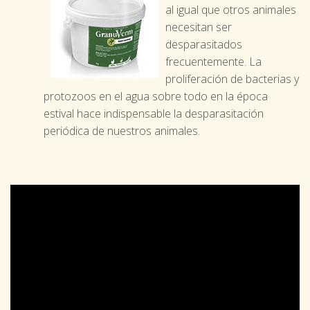
al igual que otros animales
necesitan ser
desparasitados
frecuentemente. La
proliferación de bacterias y
protozoos en el agua sobre todo en la época
estival hace indispensable la desparasitación
periódica de nuestros animales.