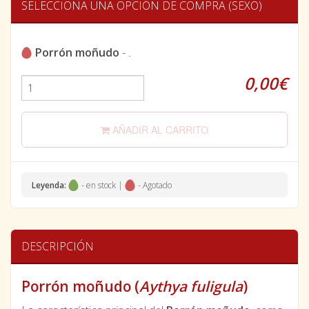
SELECCIONA UNA OPCIÓN DE COMPRA (SEXO)
Porrón moñudo
-
.
0,00€
AÑADIR AL CARRITO
Leyenda:
- en stock |
- Agotado
DESCRIPCIÓN
Porrón moñudo (
Aythya fuligula
)