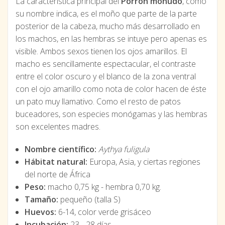
La característica principal del
Porrón moñudo
, como
su nombre indica, es el moño que parte de la parte
posterior de la cabeza, mucho más desarrollado en
los machos, en las hembras se intuye pero apenas es
visible. Ambos sexos tienen los ojos amarillos. El
macho es sencillamente espectacular, el contraste
entre el color oscuro y el blanco de la zona ventral
con el ojo amarillo como nota de color hacen de éste
un pato muy llamativo. Como el resto de patos
buceadores, son especies monógamas y las hembras
son excelentes madres.
Nombre científico:
Aythya fuligula
Hábitat natural:
Europa, Asia, y ciertas regiones
del norte de África
Peso:
macho 0,75 kg - hembra 0,70 kg.
Tamaño:
pequeño (talla S)
Huevos:
6-14, color verde grisáceo
Incubación:
23 - 28 días