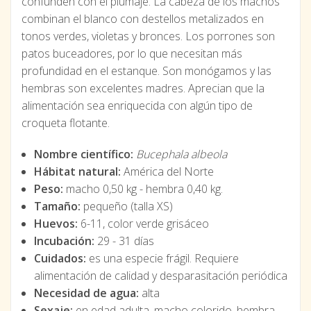
confunden con el plumaje. La cabeza de los machos
combinan el blanco con destellos metalizados en
tonos verdes, violetas y bronces. Los porrones son
patos buceadores, por lo que necesitan más
profundidad en el estanque. Son monógamos y las
hembras son excelentes madres. Aprecian que la
alimentación sea enriquecida con algún tipo de
croqueta flotante.
Nombre científico:
Bucephala albeola
Hábitat natural:
América del Norte
Peso:
macho 0,50 kg - hembra 0,40 kg.
Tamaño:
pequeño (talla XS)
Huevos:
6-11, color verde grisáceo
Incubación:
29 - 31 días
Cuidados:
es una especie frágil. Requiere
alimentación de calidad y desparasitación periódica
Necesidad de agua:
alta
Sexaje:
en edad adulta, macho colorido, hembra