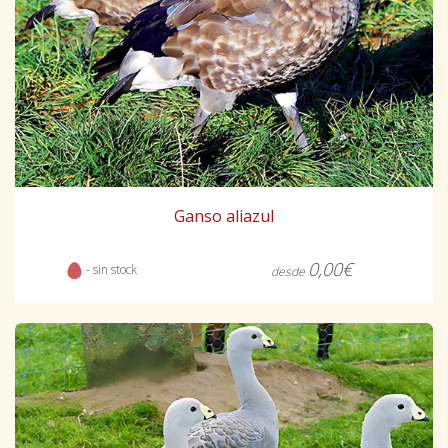
Ganso aliazul
0,00€
- sin stock
desde