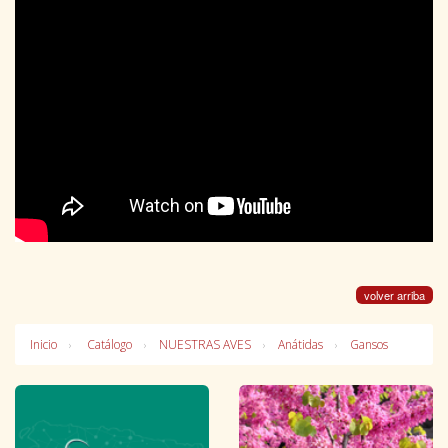
volver arriba
Inicio
Catálogo
NUESTRAS AVES
Anátidas
Gansos