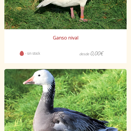
Ganso nival
0,00€
- sin stock
desde