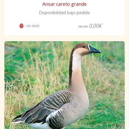
Ansar careto grande
Disponibilidad bajo pedido
0,00€
- sin stock
desde