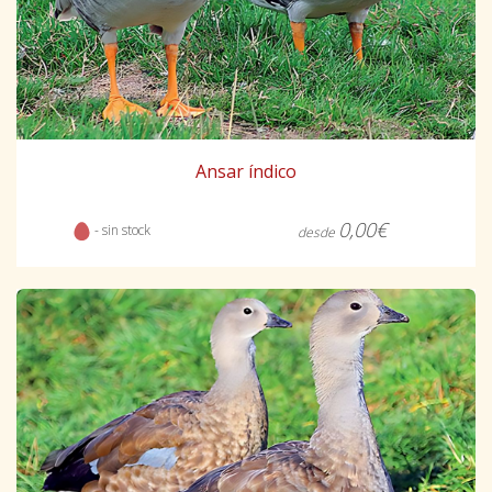
Ansar índico
0,00€
- sin stock
desde