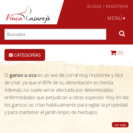
ACCEDE
|
REGÍSTRATE
MENÚ
(0)
CATEGORÍAS
El
ganso u oca
es un ave de corral muy resistente y fácil
de criar, ya que el 80% de su alimentación es hierba.
Además, no suele verse afectada por determinadas
enfermedades que perjudican a otras especies. Hoy en día
los gansos se crían habitualmente para vigilar la propiedad
y para mantener el jardín limpio de hierbajos.
ver más