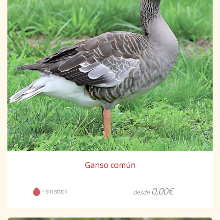
Ganso común
0,00€
- sin stock
desde