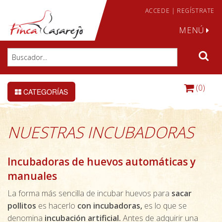
ACCEDE
|
REGÍSTRATE
MENÚ
(0)
CATEGORÍAS
NUESTRAS INCUBADORAS
Incubadoras de huevos automáticas y
manuales
La forma más sencilla de incubar huevos para
sacar
pollitos
es hacerlo
con incubadoras,
es lo que se
denomina
incubación artificial.
Antes de adquirir una