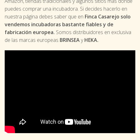
Amazón, tiendas tradicionales y algunos sitios más dónde
puedes comprar una incubadora. Si decides hacerlo en
nuestra página debes saber que en
Finca Casarejo solo
vendemos incubadoras bastante fiables y
de
fabricación europea
.
Somos distribuidores en exclusiva
de las marcas europeas
BRINSEA
y
HEKA.