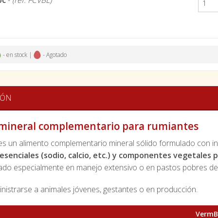
oc
-
(ref. FCVBL)
- en stock |
- Agotado
IÓN
mineral complementario para rumiantes
es un alimento complementario mineral sólido formulado con in
esenciales (sodio, calcio, etc.) y componentes vegetales p
o especialmente en manejo extensivo o en pastos pobres de 
nistrarse a animales jóvenes, gestantes o en producción.
VermB