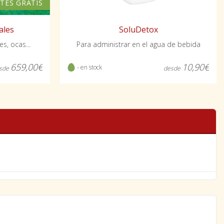
TES GRATIS
SoluDetox
ales
Para administrar en el agua de bebida
s, ocas...
10,90€
659,00€
- en stock
desde
sde