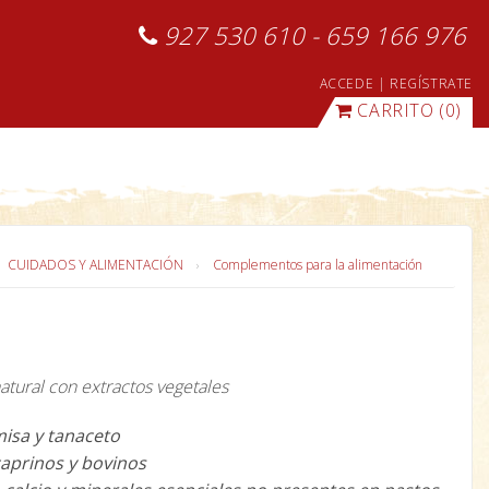
927 530 610 - 659 166 976
ACCEDE
|
REGÍSTRATE
CARRITO
(0)
CUIDADOS Y ALIMENTACIÓN
Complementos para la alimentación
atural con extractos vegetales
misa y tanaceto
caprinos y bovinos