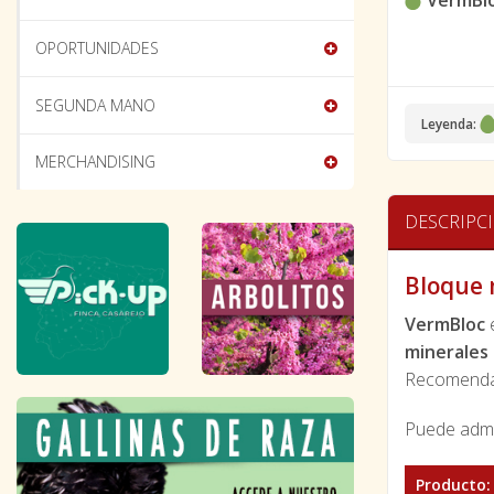
VermBl
OPORTUNIDADES
SEGUNDA MANO
Leyenda:
MERCHANDISING
DESCRIPC
Bloque 
VermBloc
minerales 
Recomendad
Puede admi
Producto: