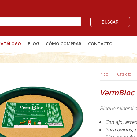
BUSCAR
CATÁLOGO
BLOG
CÓMO COMPRAR
CONTACTO
Inicio
Catálogo
VermBloc
Bloque mineral n
Con ajo, arte
Para ovinos, 