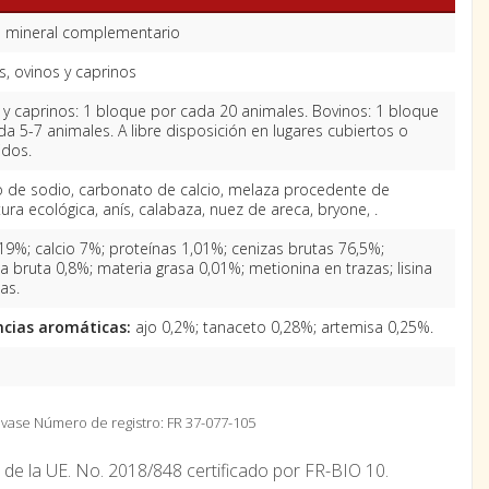
 mineral complementario
s, ovinos y caprinos
 y caprinos: 1 bloque por cada 20 animales. Bovinos: 1 bloque
da 5-7 animales. A libre disposición en lugares cubiertos o
idos.
o de sodio, carbonato de calcio, melaza procedente de
tura ecológica, anís, calabaza, nuez de areca, bryone, .
19%; calcio 7%; proteínas 1,01%; cenizas brutas 76,5%;
a bruta 0,8%; materia grasa 0,01%; metionina en trazas; lisina
as.
cias aromáticas:
ajo 0,2%; tanaceto 0,28%; artemisa 0,25%.
envase
Número de registro: FR 37-077-105
 de la UE. No. 2018/848 certificado por FR-BIO 10.