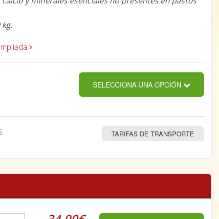
, calcio y minerales esenciales no presentes en pastos
 kg.
ampliada
SELECCIONA UNA OPCIÓN
5
TARIFAS DE TRANSPORTE
34,90€