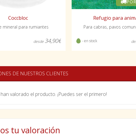
POR
Coccbloc
Refugio para anim
e mineral para rumiantes
Para cabras, pavos comune
34,90€
- en stock
desde
de
ONES DE NUESTROS CLIENTES
han valorado el producto. ¡Puedes ser el primero!
os tu valoración