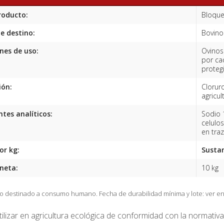
roducto:
Bloque
e destino:
Bovino
nes de uso:
Ovinos
por ca
proteg
ión:
Clorur
agricul
es analíticos:
Sodio 
celulos
en traz
or kg:
Sustan
neta:
10 kg
No destinado a consumo humano.
Fecha de durabilidad mínima y lote: ver 
ilizar en agricultura ecológica de conformidad con la normativa