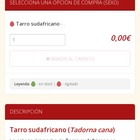
SELECCIONA UNA OPCIÓN DE COMPRA (SEXO)
Tarro sudafricano
-
.
0,00€
AÑADIR AL CARRITO
Leyenda:
- en stock |
- Agotado
DESCRIPCIÓN
Tarro sudafricano (
Tadorna cana
)