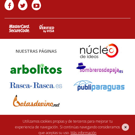
NUESTRAS PÁGINAS
Finca Casarejo 2026. Núcleo Zoológico: 122CC0001. Desarrollo web:
efe6
Utilizamos cookies propias y de terceros para mejorar tu
×
experiencia de navegación. Si continúas navegando consideramos
<Rebuilding ideas/>
que aceptas su uso.
Más información