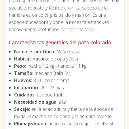
esta especie uno de los patos más hermosos. Es muy
sociable, robusto y fácil de criar. La cabeza de la
hembra es de color gris pálido y marrón. Es una
especie buceadora y por ella necesita estanques
relativamente profundos con fácil acceso.
Características generales del pato colorado
Nombre científico
:
Netta rufina
Hábitat natura:
Europa y Asia
Peso:
macho 1,2 kg - hembra 1,1 kg.
Tamaño:
mediano (talla M)
Huevos:
8-10, color crema
Incubación:
26 - 28 días
Cuidados:
especie fácil.
Necesidad de agua:
alta
Sexaje:
en la edad adulta y fuera de la época de
muda, el macho es colorido y la hembra marrón
Plumaje/muda:
adquiere su plumaje a los 45- 50