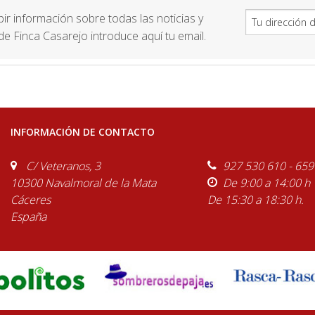
ibir información sobre todas las noticias y
e Finca Casarejo introduce aquí tu email.
INFORMACIÓN DE CONTACTO
C/ Veteranos, 3
927 530 610 - 659
10300 Navalmoral de la Mata
De 9:00 a 14:00 h
Cáceres
De 15:30 a 18:30 h.
España