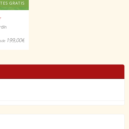
TES GRATIS
r
rdín
199,00€
sde