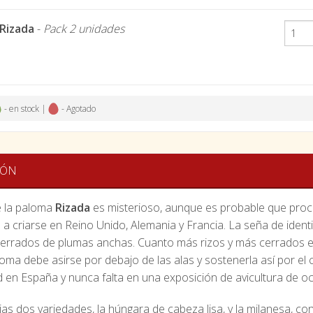
Rizada
-
Pack 2 unidades
- en stock |
- Agotado
IÓN
e la paloma
Rizada
es misterioso, aunque es probable que proced
a criarse en Reino Unido, Alemania y Francia. La seña de iden
cerrados de plumas anchas. Cuanto más rizos y más cerrados es
aloma debe asirse por debajo de las alas y sostenerla así por el
 en España y nunca falta en una exposición de avicultura de oc
ias dos variedades, la húngara de cabeza lisa, y la milanesa, co