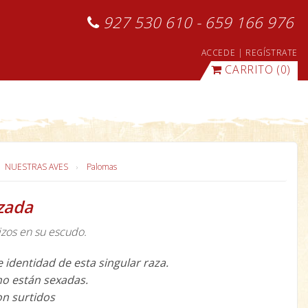
927 530 610 - 659 166 976
ACCEDE
|
REGÍSTRATE
CARRITO
(0)
NUESTRAS AVES
Palomas
zada
izos en su escudo.
 identidad de esta singular raza.
o están sexadas.
on surtidos