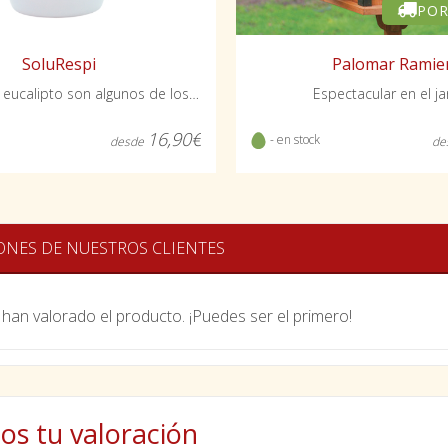
POR
SoluRespi
Palomar Ramie
Mentolado y eucalipto son algunos de los aromas que desprende
Espectacular en el ja
16,90€
- en stock
desde
de
ONES DE NUESTROS CLIENTES
han valorado el producto. ¡Puedes ser el primero!
os tu valoración