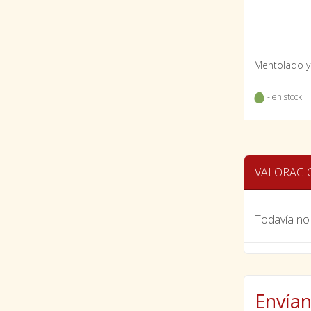
- en stock
VALORACI
Todavía no 
Envían