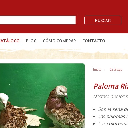
BUSCAR
CATÁLOGO
BLOG
CÓMO COMPRAR
CONTACTO
Inicio
Catálogo
Paloma Ri
Destaca por los r
Son la seña de
Las palomas n
Los colores s