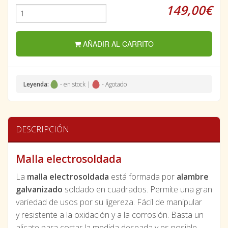
149,00€
AÑADIR AL CARRITO
Leyenda:
- en stock |
- Agotado
DESCRIPCIÓN
Malla electrosoldada
La
malla electrosoldada
está formada por
alambre
galvanizado
soldado en cuadrados. Permite una gran
variedad de usos por su ligereza. Fácil de manipular
y resistente a la oxidación y a la corrosión. Basta un
alicate para cortar la medida deseada y es posible