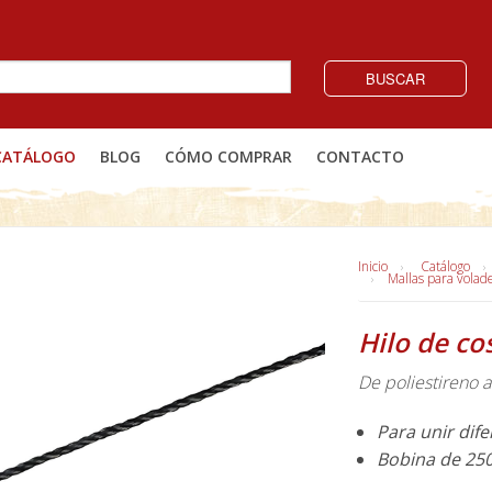
BUSCAR
CATÁLOGO
BLOG
CÓMO COMPRAR
CONTACTO
Inicio
Catálogo
Mallas para volad
Hilo de co
De poliestireno a
Para unir dife
Bobina de 25