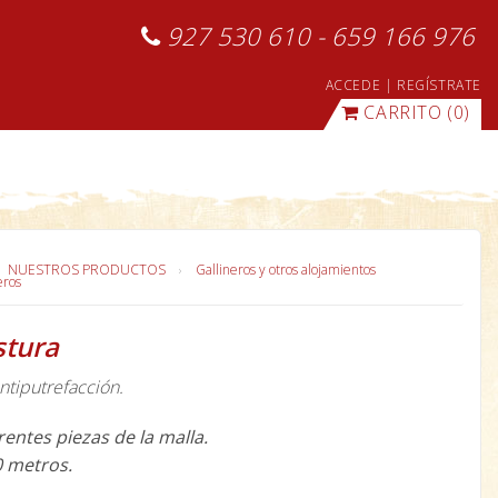
927 530 610 - 659 166 976
ACCEDE
|
REGÍSTRATE
CARRITO
(0)
NUESTROS PRODUCTOS
Gallineros y otros alojamientos
eros
stura
ntiputrefacción.
rentes piezas de la malla.
0 metros.