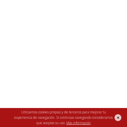
Distintas medidas de luz y ancho.
Utilizamos cookies propias y de terceros para mejorar tu
×
experiencia de navegación. Si continúas navegando consideramos
Perfectas para aviarios.
que aceptas su uso.
Más información