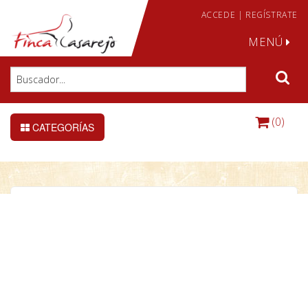
ACCEDE
|
REGÍSTRATE
MENÚ
(0)
CATEGORÍAS
Malla trenzada