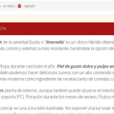
- en stock |
- Agotado
IÓN
t
de la variedad Eustis o “
limonella
” es un cítrico híbrido obten
s común y además la más resistente, haciéndole la opción ideal 
ruta, durante casi todo el año.
Piel de gusto dulce y pulpa a
mbién podemos hacer deliciosos zumos con un alto contenido e
omía moderna como ingrediente de recetas tanto de comidas c
n:
planta de exterior, aunque también puede situarse en interi
soporta 5ºC). Floración durante los meses de verano. Frutos 
 colocar en una zona bien iluminada. No exponer a la luz solar