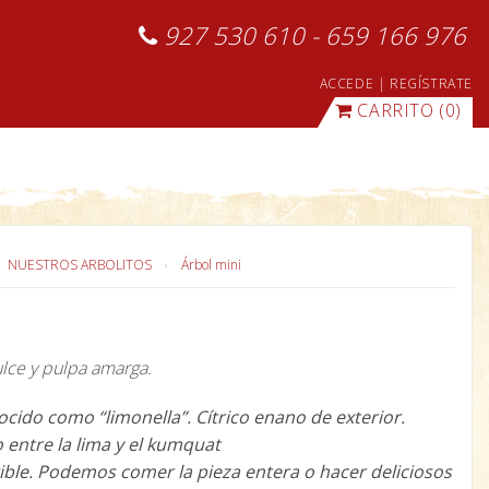
927 530 610 - 659 166 976
ACCEDE
|
REGÍSTRATE
CARRITO
(0)
NUESTROS ARBOLITOS
Árbol mini
ulce y pulpa amarga.
ido como “limonella”. Cítrico enano de exterior.
o entre la lima y el kumquat
ble. Podemos comer la pieza entera o hacer deliciosos