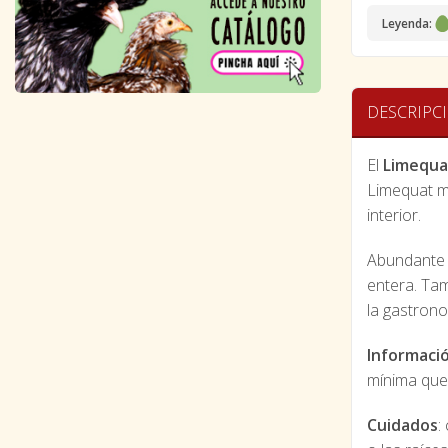
Leyenda:
DESCRIPC
El
Limequa
Limequat má
interior.
Abundante f
entera. Ta
la gastron
Informació
mínima que 
Cuidados
: