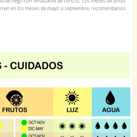
 de riego con fertilizante de cítricos. Los meses de poda
nscurren en los meses de mayo a septiembre, recomendamos