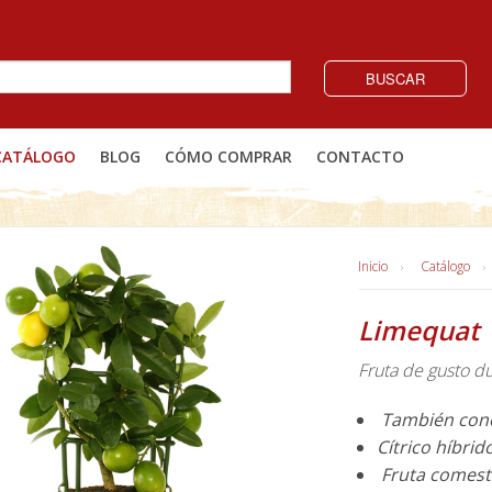
BUSCAR
CATÁLOGO
BLOG
CÓMO COMPRAR
CONTACTO
Inicio
Catálogo
Limequat
Fruta de gusto d
También conoc
Cítrico híbrid
Fruta comesti