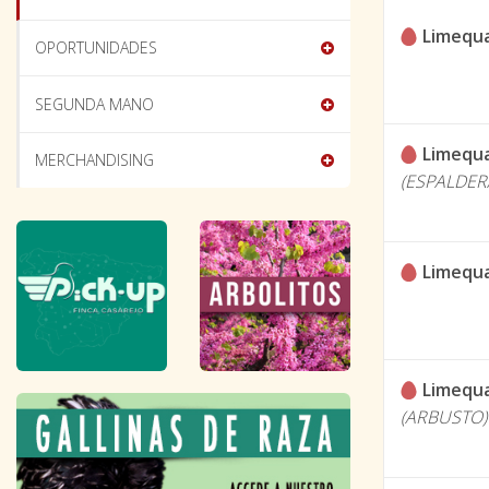
Limequ
OPORTUNIDADES
SEGUNDA MANO
Limequ
MERCHANDISING
(ESPALDER
Limequ
Limequ
(ARBUSTO)