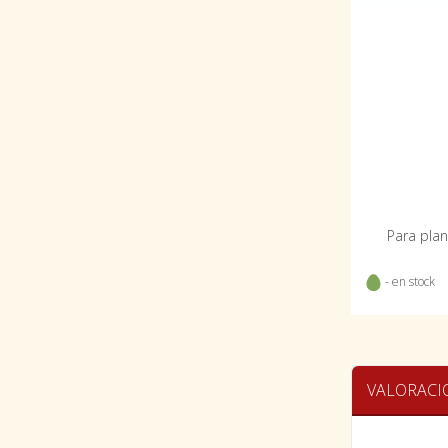
Para plan
- en stock
VALORACI