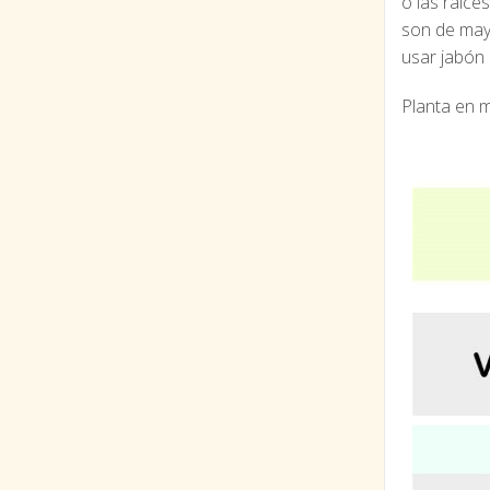
o las raíce
son de may
usar jabón 
Planta en m