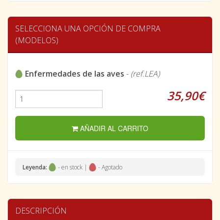
SELECCIONA UNA OPCIÓN DE COMPRA
(MODELOS)
Enfermedades de las aves
-
(ref.LEA)
35,90€
AÑADIR AL CARRITO
Leyenda:
- en stock |
- Agotado
DESCRIPCIÓN