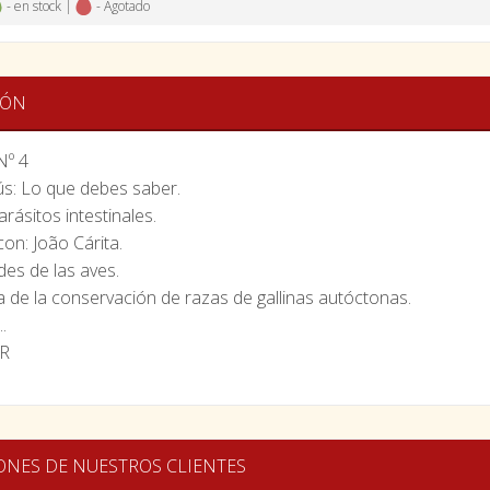
- en stock |
- Agotado
IÓN
º 4
ús: Lo que debes saber.
rásitos intestinales.
on: João Cárita.
es de las aves.
 de la conservación de razas de gallinas autóctonas.
.
R
ONES DE NUESTROS CLIENTES