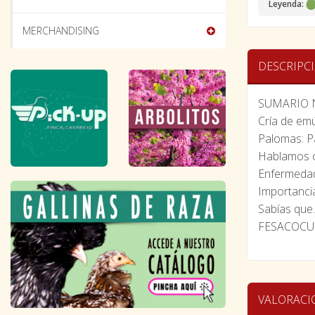
Leyenda:
MERCHANDISING
DESCRIPC
SUMARIO N
Cría de em
Palomas: Pa
Hablamos c
Enfermedad
Importancia
Sabías que..
FESACOCU
VALORACI