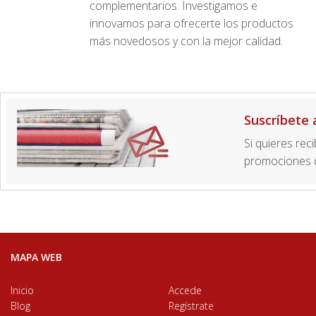
complementarios. Investigamos e
innovamos para ofrecerte los productos
más novedosos y con la mejor calidad.
Suscríbete 
Si quieres rec
promociones d
MAPA WEB
Inicio
Accede
Blog
Regístrate