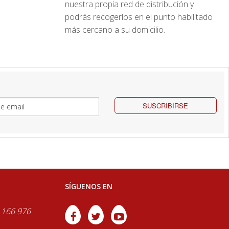
nuestra propia red de distribución y
podrás recogerlos en el punto habilitado
más cercano a su domicilio.
SUSCRIBIRSE
SÍGUENOS EN
 166 976