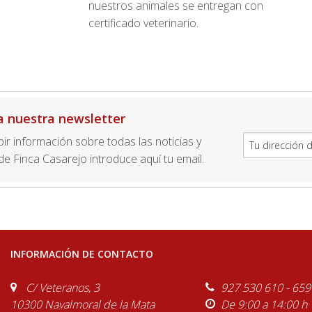
nuestros animales se entregan con
certificado veterinario.
a nuestra newsletter
ibir información sobre todas las noticias y
e Finca Casarejo introduce aquí tu email.
INFORMACIÓN DE CONTACTO
C/ Veteranos, 3
927 530 610 - 659
10300 Navalmoral de la Mata
De 9:00 a 14:00 h