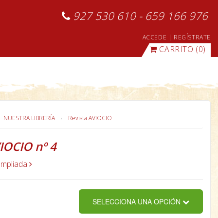
927 530 610 - 659 166 976
ACCEDE
|
REGÍSTRATE
CARRITO
(0)
NUESTRA LIBRERÍA
Revista AVIOCIO
IOCIO nº 4
ampliada
SELECCIONA UNA OPCIÓN