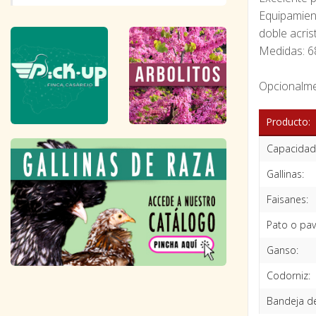
Equipamient
doble acris
Medidas: 
Opcionalme
Producto:
Capacidad
Gallinas:
Faisanes:
Pato o pav
Ganso:
Codorniz:
Bandeja de