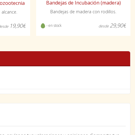
Bandejas de Incubación (madera)
siozootecnia
Bandejas de madera con rodillos.
u alcance.
29,90€
19,90€
- en stock
desde
desde