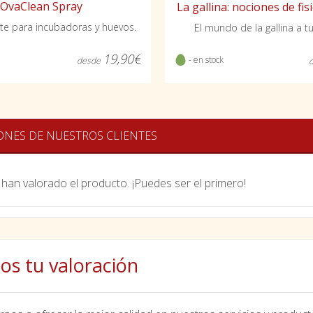
OvaClean Spray
La gallina: nociones de fi
te para incubadoras y huevos.
El mundo de la gallina a t
19,90€
- en stock
desde
ONES DE NUESTROS CLIENTES
han valorado el producto. ¡Puedes ser el primero!
os tu valoración