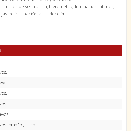
l, motor de ventilación, higrómetro, iluminación interior,
dejas de incubación a su elección.
5
vos.
evos.
vos.
vos.
evos.
vos tamaño gallina.