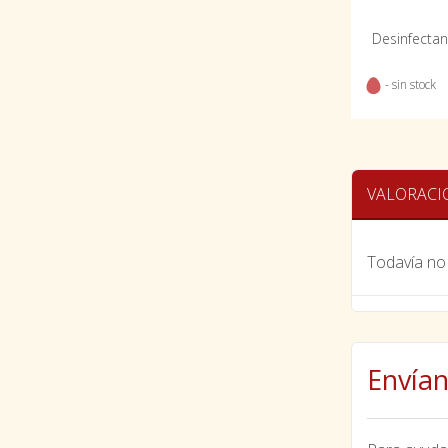
Desinfectan
- sin stock
VALORACI
Todavía no 
Envían