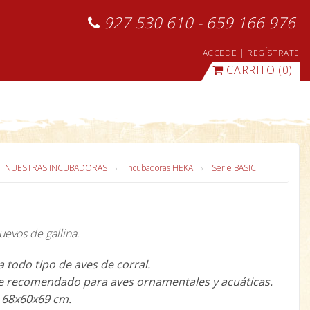
927 530 610 - 659 166 976
ACCEDE
|
REGÍSTRATE
CARRITO
(0)
NUESTRAS INCUBADORAS
Incubadoras HEKA
Serie BASIC
evos de gallina.
a todo tipo de aves de corral.
e recomendado para aves ornamentales y acuáticas.
 68x60x69 cm.