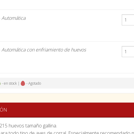
-
Automática
-
Automática con enfriamiento de huevos
- en stock |
- Agotado
IÓN
215 huevos tamaño gallina.
para todo tipo de aves de corral. Especialmente recomendado p